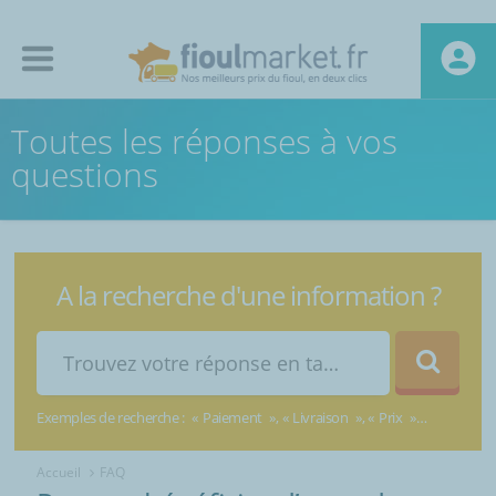
Toutes les réponses à vos
questions
A la recherche d'une information ?
Exemples de recherche :
Paiement
Livraison
Prix
Accueil
FAQ