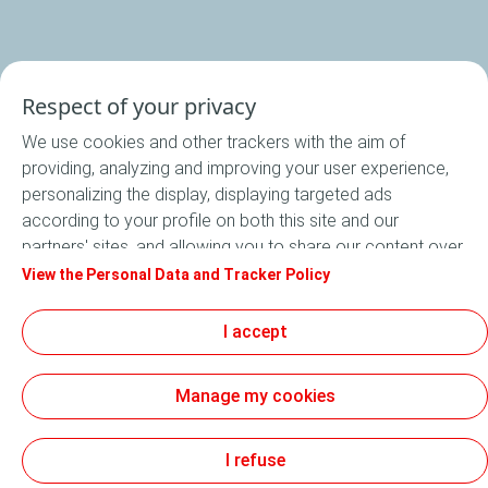
Respect of your privacy
We use cookies and other trackers with the aim of
providing, analyzing and improving your user experience,
personalizing the display, displaying targeted ads
according to your profile on both this site and our
partners' sites, and allowing you to share our content over
social media. In accordance with French legislation,
View the Personal Data and Tracker Policy
certain audience measurement cookies are stored by
default. You can change your cookie settings at any time
I accept
by clicking on the "Manage my cookies" button. By clicking
on the "Accept" button, you agree that we may store all
Manage my cookies
cookies on your device. If you click on "Decline", only the
technical cookies required for the site to function
correctly will be used. For more information, especially
I refuse
concerning our list of partners, refer to the "Personal Data