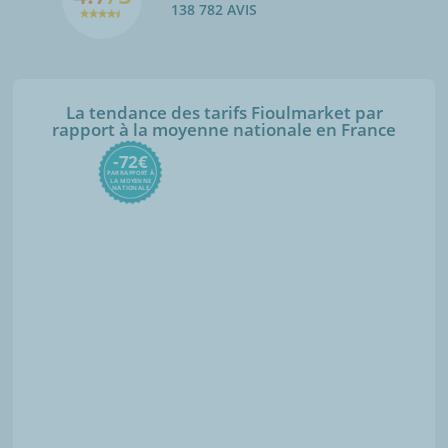
138 782 AVIS
La tendance des tarifs Fioulmarket par
rapport à la moyenne nationale en France
-72€
PAR RAPPORT À
LA MOYENNE
NATIONALE
€/1000L
Moyenne nationale