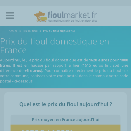
Accueil
Prix du fioul
Prix du fioul aujourd'hui
Prix du fioul domestique en
France
Aujourd’hui, le
,
le prix du fioul domestique est de
1620 euros
pour
1000
litres
. Il est en hausse par rapport à hier (1615 euros le
, soit une
différence de
+5 euros
). Pour connaître directement le prix du fioul sur
votre commune, saisissez votre code postal dans le champ « votre code
postal » ci-dessous.
Quel est le prix du fioul aujourd'hui ?
Prix moyen en France aujourd'hui