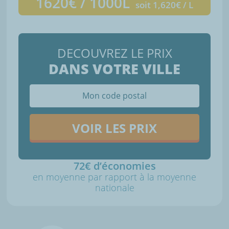
1620
€ / 1000L
soit 1,620€ / L
DECOUVREZ LE PRIX
DANS VOTRE VILLE
VOIR LES PRIX
72€
d’économies
en moyenne par rapport à la moyenne
nationale