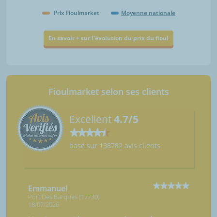
Prix Fioulmarket
Moyenne nationale
En savoir + sur l'évolution du prix du fioul
Fioulmarket selon ses clients
Excellent
4.7/5
basé sur 138782 avis clients
Emmanuel
Port Des Barques (17730)
18/07/2026