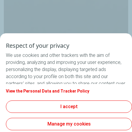
Respect of your privacy
We use cookies and other trackers with the aim of
providing, analyzing and improving your user experience,
personalizing the display, displaying targeted ads
according to your profile on both this site and our
partners' sites, and allowing you to share our content over
social media. In accordance with French legislation,
View the Personal Data and Tracker Policy
certain audience measurement cookies are stored by
default. You can change your cookie settings at any time
I accept
by clicking on the "Manage my cookies" button. By clicking
on the "Accept" button, you agree that we may store all
Manage my cookies
cookies on your device. If you click on "Decline", only the