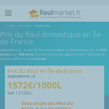
Accueil
Prix du fioul
île-De-France
Prix du fioul domestique en Île-
de-France
Aujourd’hui, le
,
le prix du fioul domestique en Île-de-France est de
1572
euros
pour
1000 litres
. Il est en hausse par rapport à hier (1566 euros le
,
soit une différence de
+6 euros
).
Prix du fioul en Île-de-France
AUJOURD'HUI, LE
1572
€/1000L
Soit
1,572
€/L
ÉVOLUTION DES PRIX DU
FIOUL
D' ÎLE-DE-FRANCE