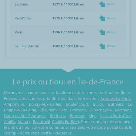
Essonne
1571 € / 1000 Litres
Baisse
Val-d'Oise
1575 € / 1000 Litres
Baisse
Paris
1596 € / 1000 Litres
Baisse
Seine-et-Marne
1602 € / 1000 Litres
Baisse
Le prix du fioul en Île-de-France
Découvrez chaque jour sur fioulmarket.fr le cours du fioul en Île-de-
France, ainsi que les prix du fioul dans votre ville (
Achères-La-Forêt
,
Amponville
,
Boissy-Aux-Cailles
,
Boulancourt
,
Burcy
,
Buthiers
,
La
Chapelle-La-Reine
,
Chevrainvilliers
,
Fromont
,
Guercheville
,
Larchant
,
Nanteau-Sur-Essonnes
,
Recloses
,
Rumont
,
Ury
,
Villiers-Sous-Grez
,
Amillis
,
Aulnoy
,
Beautheil
,
Chailly-En-Brie
). Pour connaître directement
le prix du fioul sur votre commune, saisissez votre code postal dans le
champ « votre code postal » ci-dessus.