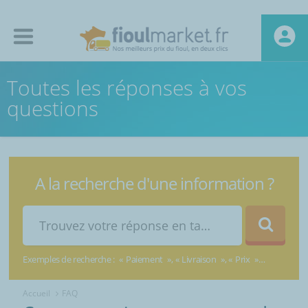
Toutes les réponses à vos
questions
A la recherche d'une information ?
Exemples de recherche :
Paiement
Livraison
Prix
Accueil
FAQ