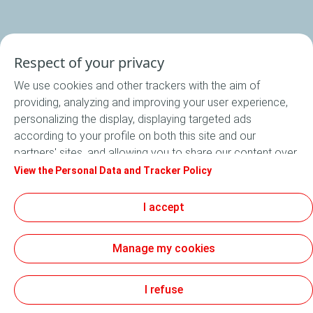
Respect of your privacy
We use cookies and other trackers with the aim of
providing, analyzing and improving your user experience,
personalizing the display, displaying targeted ads
according to your profile on both this site and our
partners' sites, and allowing you to share our content over
social media. In accordance with French legislation,
View the Personal Data and Tracker Policy
certain audience measurement cookies are stored by
default. You can change your cookie settings at any time
I accept
by clicking on the "Manage my cookies" button. By clicking
on the "Accept" button, you agree that we may store all
Manage my cookies
cookies on your device. If you click on "Decline", only the
technical cookies required for the site to function
correctly will be used. For more information, especially
I refuse
concerning our list of partners, refer to the "Personal Data