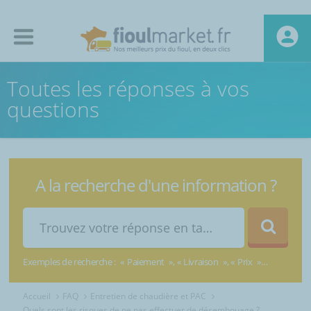
Toutes les réponses à vos
questions
A la recherche d'une information ?
Exemples de recherche :
Paiement
Livraison
Prix
Accueil
FAQ
Entretien de chaudière et PAC
Quels sont les risques de ne pas effectuer de désembouage ?