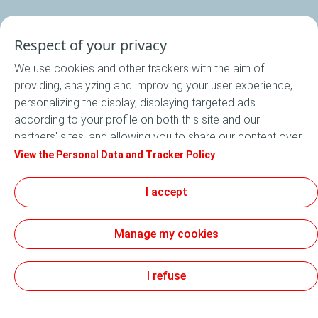
Respect of your privacy
We use cookies and other trackers with the aim of
providing, analyzing and improving your user experience,
personalizing the display, displaying targeted ads
according to your profile on both this site and our
partners' sites, and allowing you to share our content over
social media. In accordance with French legislation,
View the Personal Data and Tracker Policy
certain audience measurement cookies are stored by
default. You can change your cookie settings at any time
I accept
by clicking on the "Manage my cookies" button. By clicking
on the "Accept" button, you agree that we may store all
Manage my cookies
cookies on your device. If you click on "Decline", only the
technical cookies required for the site to function
correctly will be used. For more information, especially
I refuse
concerning our list of partners, refer to the "Personal Data
and Tracker Policy" page.