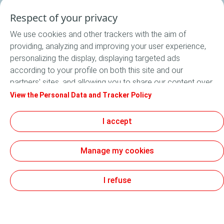
Respect of your privacy
We use cookies and other trackers with the aim of
providing, analyzing and improving your user experience,
personalizing the display, displaying targeted ads
according to your profile on both this site and our
partners' sites, and allowing you to share our content over
social media. In accordance with French legislation,
View the Personal Data and Tracker Policy
certain audience measurement cookies are stored by
default. You can change your cookie settings at any time
I accept
by clicking on the "Manage my cookies" button. By clicking
on the "Accept" button, you agree that we may store all
Manage my cookies
cookies on your device. If you click on "Decline", only the
technical cookies required for the site to function
correctly will be used. For more information, especially
I refuse
concerning our list of partners, refer to the "Personal Data
and Tracker Policy" page.