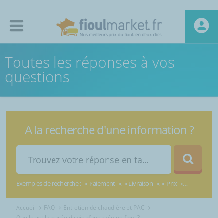
Toutes les réponses à vos
questions
A la recherche d'une information ?
Exemples de recherche :
Paiement
Livraison
Prix
Accueil
FAQ
Entretien de chaudière et PAC
Quelle est la durée de vie d’une crépine fioul ?