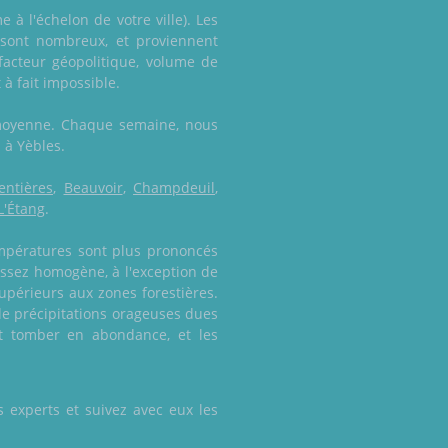
à l'échelon de votre ville). Les
e sont nombreux, et proviennent
facteur géopolitique, volume de
 à fait impossible.
 moyenne. Chaque semaine, nous
l à Yèbles.
entières
,
Beauvoir
,
Champdeuil
,
L'Étang
.
empératures sont plus prononcés
assez homogène, à l'exception de
périeurs aux zones forestières.
de précipitations orageuses dues
nt tomber en abondance, et les
 experts et suivez avec eux les