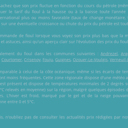
sachez que son prix fluctue en fonction du cours du pétrole (même 
oluer le tarif du fioul à la hausse ou à la baisse toute l'anné
ernational plus ou moins favorable (taux de change monétaire, 
 sur une éventuelle croissance ou chute du prix du pétrole est tout
commande de fioul lorsque vous voyez son prix plus bas que la
 et astuces, ainsi qu'un aperçu clair sur l'évolution des prix du fiou
 également du fioul dans les communes suivantes :
Andrezel
,
Arg
,
Courtomer
,
Crisenoy
,
Fouju
,
Guignes
,
Ozouer-Le-Voulgis
,
Verneuil-
comparable à celui de la côte océanique, même si les écarts de t
s sont moins fréquentes. Cette zone régionale dispose d'une météo 
 est présent et dispose de températures minimales de 2 degrés su
,5°C relevés en moyenne) sur la région, malgré quelques épisodes 
. L'hiver est froid, marqué par le gel et de la neige pouva
e entre 0 et 5°C.
 n'oubliez pas de consulter les actualités prix rédigées par nos