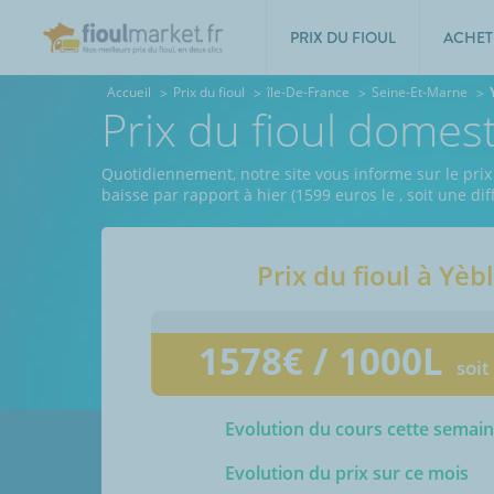
PRIX DU FIOUL
ACHET
Accueil
Prix du fioul
île-De-France
Seine-Et-Marne
Prix du fioul domes
Quotidiennement, notre site vous informe sur le prix
baisse par rapport à hier (1599 euros le
, soit une d
Prix du fioul à
Yèb
1578
€ / 1000L
soit
Evolution du cours cette semai
Evolution du prix sur ce mois