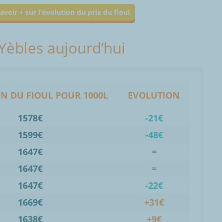
avoir + sur l'évolution du prix du fioul
 Yèbles aujourd’hui
N DU FIOUL POUR 1000L
EVOLUTION
1578€
-21€
1599€
-48€
1647€
=
1647€
=
1647€
-22€
1669€
+31€
1638€
+9€