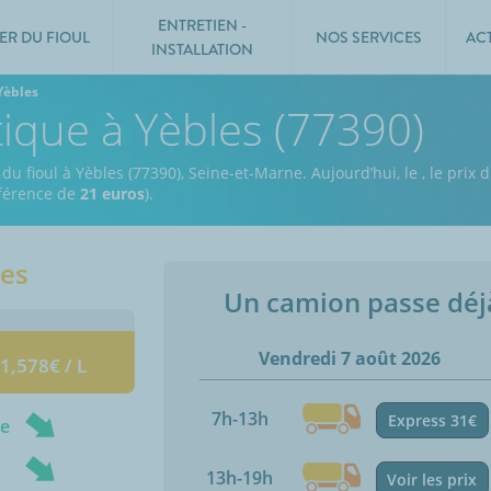
ENTRETIEN -
ER DU FIOUL
NOS SERVICES
AC
INSTALLATION
Yèbles
tique à Yèbles (77390)
 du fioul à Yèbles (77390), Seine-et-Marne.
Aujourd’hui, le
,
le prix d
ifférence de
21 euros
).
les
Un camion passe dé
Vendredi 7 août 2026
 1,578€ / L
7h-13h
Express 31€
ne
13h-19h
Voir les prix