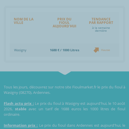
NOM DE LA
PRIX DU
TENDANCE
VILLE
FIOUL
PAR RAPPORT
AUJOURD'HUI
à la semaine
dernière
Wasigny
1688 € / 1000 Litres
Hausse
Tous les jours, découvrez sur notre site Fioulmarket.fr le prix du fioul à
Wasigny (08270), Ardennes.
Flash actu prix :
Le prix du fioul à Wasigny est aujourd'hui, le 10 août
2026,
stable
avec un tarif de 1688 euros les 1000 litres de fioul
ordinaire.
Information prix :
Le prix du fioul dans Ardennes est aujourd'hui, le