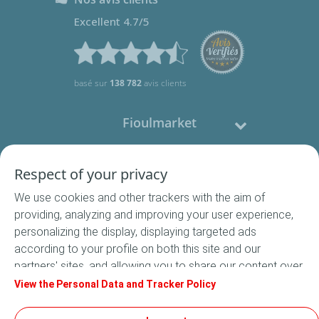
Excellent 4.7/5
basé sur
138 782
avis clients
Fioulmarket
Fioul domestique
Respect of your privacy
We use cookies and other trackers with the aim of
Nous contacter
providing, analyzing and improving your user experience,
personalizing the display, displaying targeted ads
Suivez-nous
according to your profile on both this site and our
partners' sites, and allowing you to share our content over
social media. In accordance with French legislation,
View the Personal Data and Tracker Policy
certain audience measurement cookies are stored by
default. You can change your cookie settings at any time