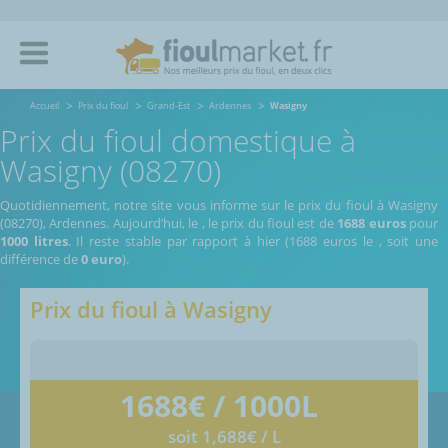
Accueil
Prix du fioul
Grand-Est
Ardennes
Wasigny
Prix du fioul domestique à
Wasigny (08270)
Quotidiennement, notre site vous informe sur le prix du fioul à Wasigny
(08270), Ardennes.
Aujourd’hui, le
,
le prix du fioul est de
1688 euros
pour
1000 litres
. Il reste stable par rapport à hier (1688 euros le
, soit une
différence de
0 euro
).
Prix du fioul à
Wasigny
1688
€ / 1000L
soit 1,688€ / L