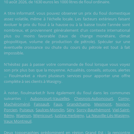
10 août 2026, de 1630 euros les 1000 litres de fioul ordinaire.
A titre informatif, vous pouvez observer un prix du fioul domestique
assez volatile, même à l'échelle locale. Les facteurs extérieurs faisant
évoluer le prix du fioul à la hausse ou à la baisse toute l'année sont
nombreux, et proviennent généralement d'un contexte international
plus ou moins favorable (taux de change monétaire, climat
géopolitique, volume de production de pétrole). Spéculer sur une
éventuelle croissance ou chute du cours du pétrole est tout à fait
impossible.
N'hésitez pas à passer votre commande de fioul lorsque vous voyez
son prix plus bas que la moyenne. Actualités, conseils, astuces, alertes
... Fioulmarket a réuni plusieurs services pour apporter une offre
complète à ses clients à Wasigny.
À noter, fioulmarket.fr livre également du fioul dans les communes
suivantes :
Auboncourt-Vauzelles
,
Chesnois-Auboncourt
,
Corny-
Machéroménil
,
Faissault
,
Faux
,
Grandchamp
,
Mesmont
,
Novion-
Porcien
,
Puiseux
,
Saulces-Monclin
,
Séry
,
Sorcy-Bauthémont
,
Viel-Saint-
Rémy
,
Wagnon
,
Wignicourt
,
Justine Herbigny
,
La Neuville-Lès-Wasigny
,
Vaux Montreuil
.
Deux topographies prédominent en région Grand Est : la rencontre