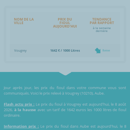
NOM DE LA
PRIX DU
TENDANCE
VILLE
FIOUL
PAR RAPPORT
AUJOURD'HUI
à la semaine
dernière
Vougrey
1642 € / 1000 Litres
Baisse
Jour après jour, les prix du fioul dans votre commune vous sont
communiqués. Voici le prix relevé à Vougrey (10210), Aube.
Flash actu prix :
Le prix du fioul à Vougrey est aujourd'hui, le 8 août
2026,
à la hausse
avec un tarif de 1642 euros les 1000 litres de fioul
ordinaire.
Information prix :
Le prix du fioul dans Aube est aujourd'hui, le 8