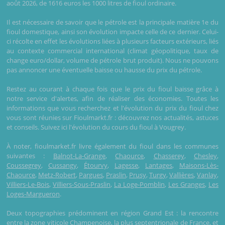
août 2026, de 1616 euros les 1000 litres de fioul ordinaire.
Il est nécessaire de savoir que le pétrole est la principale matière 1e du
fioul domestique, ainsi son évolution impacte celle de ce dernier. Celui-
ci récolte en effet les évolutions liées à plusieurs facteurs extérieurs, liés
au contexte commercial international (climat géopolitique, taux de
change euro/dollar, volume de pétrole brut produit). Nous ne pouvons
pas annoncer une éventuelle baisse ou hausse du prix du pétrole.
Restez au courant à chaque fois que le prix du fioul baisse grâce à
notre service d'alertes, afin de réaliser des économies. Toutes les
informations que vous recherchez et l'évolution du prix du fioul chez
vous sont réunies sur Fioulmarkt.fr : découvrez nos actualités, astuces
et conseils. Suivez ici l'évolution du cours du fioul à Vougrey.
À noter, fioulmarket.fr livre également du fioul dans les communes
suivantes :
Balnot-La-Grange
,
Chaource
,
Chasserey
,
Chesley
,
Coussegrey
,
Cussangy
,
Étourvy
,
Lagesse
,
Lantages
,
Maisons-Lès-
Chaource
,
Metz-Robert
,
Pargues
,
Praslin
,
Prusy
,
Turgy
,
Vallières
,
Vanlay
,
Villiers-Le-Bois
,
Villiers-Sous-Praslin
,
La Loge-Pomblin
,
Les Granges
,
Les
Loges-Margueron
.
Deux topographies prédominent en région Grand Est : la rencontre
entre la zone viticole Champenoise, la plus septentrionale de France, et