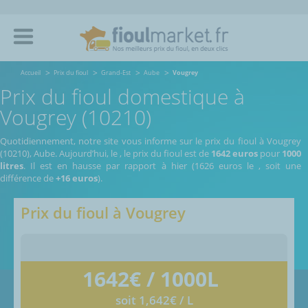
Accueil
Prix du fioul
Grand-Est
Aube
Vougrey
Prix du fioul domestique à
Vougrey (10210)
Quotidiennement, notre site vous informe sur le prix du fioul à Vougrey
(10210), Aube.
Aujourd’hui, le
,
le prix du fioul est de
1642 euros
pour
1000
litres
. Il est en hausse par rapport à hier (1626 euros le
, soit une
différence de
+16 euros
).
Prix du fioul à
Vougrey
1642
€ / 1000L
soit 1,642€ / L