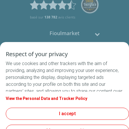
basé sur
138 782
avis clients
Fioulmarket
Fioul domestique
Respect of your privacy
We use cookies and other trackers with the aim of
Nous contacter
providing, analyzing and improving your user experience,
personalizing the display, displaying targeted ads
Suivez-nous
according to your profile on both this site and our
partners' sites, and allowing you to share our content over
social media. In accordance with French legislation,
View the Personal Data and Tracker Policy
certain audience measurement cookies are stored by
default. You can change your cookie settings at any time
I accept
Conditions Générales de Vente
by clicking on the "Manage my cookies" button. By clicking
Conditions générales d'utilisation
on the "Accept" button, you agree that we may store all