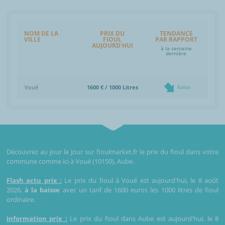
NOM DE LA
PRIX DU
TENDANCE
VILLE
FIOUL
PAR RAPPORT
AUJOURD'HUI
à la semaine
dernière
Voué
1600 € / 1000 Litres
Baisse
Découvrez au jour le jour sur fioulmarket.fr le prix du fioul dans votre
commune comme ici à Voué (10150), Aube.
Flash actu prix :
Le prix du fioul à Voué est aujourd'hui, le 8 août
2026,
à la baisse
avec un tarif de 1600 euros les 1000 litres de fioul
ordinaire.
Information prix :
Le prix du fioul dans Aube est aujourd'hui, le 8