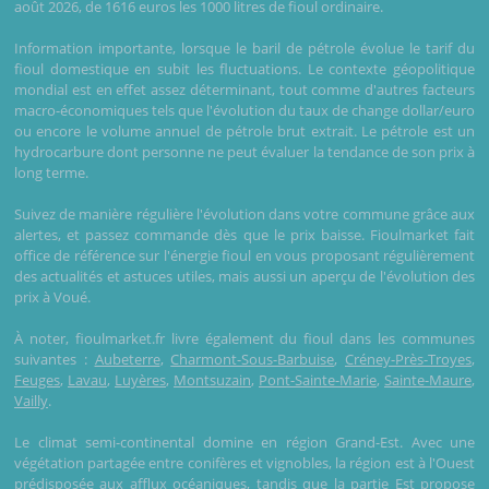
août 2026, de 1616 euros les 1000 litres de fioul ordinaire.
Information importante, lorsque le baril de pétrole évolue le tarif du
fioul domestique en subit les fluctuations. Le contexte géopolitique
mondial est en effet assez déterminant, tout comme d'autres facteurs
macro-économiques tels que l'évolution du taux de change dollar/euro
ou encore le volume annuel de pétrole brut extrait. Le pétrole est un
hydrocarbure dont personne ne peut évaluer la tendance de son prix à
long terme.
Suivez de manière régulière l'évolution dans votre commune grâce aux
alertes, et passez commande dès que le prix baisse. Fioulmarket fait
office de référence sur l'énergie fioul en vous proposant régulièrement
des actualités et astuces utiles, mais aussi un aperçu de l'évolution des
prix à Voué.
À noter, fioulmarket.fr livre également du fioul dans les communes
suivantes :
Aubeterre
,
Charmont-Sous-Barbuise
,
Créney-Près-Troyes
,
Feuges
,
Lavau
,
Luyères
,
Montsuzain
,
Pont-Sainte-Marie
,
Sainte-Maure
,
Vailly
.
Le climat semi-continental domine en région Grand-Est. Avec une
végétation partagée entre conifères et vignobles, la région est à l'Ouest
prédisposée aux afflux océaniques, tandis que la partie Est propose