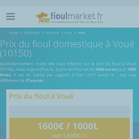
Accueil
Prix du fioul
Grand-Est
Aube
Voué
Prix du fioul domestique à Voué
(10150)
Quotidiennement, notre site vous informe sur le prix du fioul à Voué
(10150), Aube.
Aujourd’hui, le
,
le prix du fioul est de
1600 euros
pour
1000
litres
. Il est en baisse par rapport à hier (1617 euros le
, soit une
différence de
17 euros
).
Prix du fioul à
Voué
1600
€ / 1000L
soit 1,600€ / L