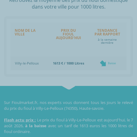
dans votre ville pour 1000 litres.
NOM DE LA
PRIX DU
TENDANCE
VILLE
FIOUL
PAR RAPPORT
AUJOURD'HUI
à la semaine
dernière
Villy-le-Pelloux
1613 € / 1000 Litres
Baisse
Sur Fioulmarket.fr, nos experts vous donnent tous les jours le relevé
du prix du fioul à Villy-Le-Pelloux (74350), Haute-savoie.
Flash actu prix :
Le prix du fioul à Villy-Le-Pelloux est aujourd'hui, le 7
août 2026,
à la baisse
avec un tarif de 1613 euros les 1000 litres de
fioul ordinaire.