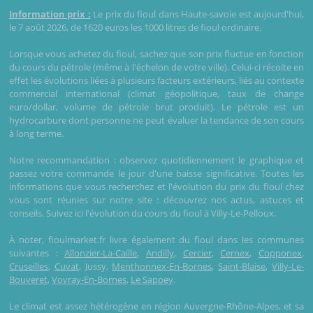
Information prix :
Le prix du fioul dans Haute-savoie est aujourd'hui,
le 7 août 2026, de 1620 euros les 1000 litres de fioul ordinaire.
Lorsque vous achetez du fioul, sachez que son prix fluctue en fonction
du cours du pétrole (même à l'échelon de votre ville). Celui-ci récolte en
effet les évolutions liées à plusieurs facteurs extérieurs, liés au contexte
commercial international (climat géopolitique, taux de change
euro/dollar, volume de pétrole brut produit). Le pétrole est un
hydrocarbure dont personne ne peut évaluer la tendance de son cours
à long terme.
Notre recommandation : observez quotidiennement le graphique et
passez votre commande le jour d'une baisse significative. Toutes les
informations que vous recherchez et l'évolution du prix du fioul chez
vous sont réunies sur notre site : découvrez nos actus, astuces et
conseils. Suivez ici l'évolution du cours du fioul à Villy-Le-Pelloux.
À noter, fioulmarket.fr livre également du fioul dans les communes
suivantes :
Allonzier-La-Caille
,
Andilly
,
Cercier
,
Cernex
,
Copponex
,
Cruseilles
,
Cuvat
, Jussy,
Menthonnex-En-Bornes
,
Saint-Blaise
,
Villy-Le-
Bouveret
,
Vovray-En-Bornes
,
Le Sappey
.
Le climat est assez hétérogène en région Auvergne-Rhône-Alpes, et sa