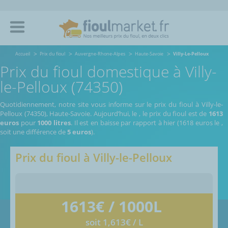
Accueil
Prix du fioul
Auvergne-Rhone-Alpes
Haute-Savoie
Villy-Le-Pelloux
Prix du fioul domestique à Villy-
le-Pelloux (74350)
Quotidiennement, notre site vous informe sur le prix du fioul à Villy-le-
Pelloux (74350), Haute-Savoie.
Aujourd’hui, le
,
le prix du fioul est de
1613
euros
pour
1000 litres
. Il est en baisse par rapport à hier (1618 euros le
,
soit une différence de
5 euros
).
Prix du fioul à
Villy-le-Pelloux
1613
€ / 1000L
soit 1,613€ / L