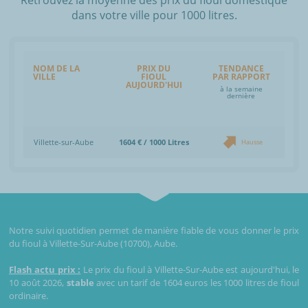
dans votre ville pour 1000 litres.
NOM DE LA
PRIX DU
TENDANCE
VILLE
FIOUL
PAR RAPPORT
AUJOURD'HUI
à la semaine
dernière
Villette-sur-Aube
1604 € / 1000 Litres
Hausse
Notre suivi quotidien permet de manière fiable de vous donner le prix
du fioul à Villette-Sur-Aube (10700), Aube.
Flash actu prix :
Le prix du fioul à Villette-Sur-Aube est aujourd'hui, le
10 août 2026,
stable
avec un tarif de 1604 euros les 1000 litres de fioul
ordinaire.