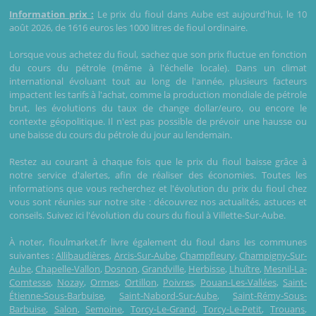
Information prix :
Le prix du fioul dans Aube est aujourd'hui, le 10
août 2026, de 1616 euros les 1000 litres de fioul ordinaire.
Lorsque vous achetez du fioul, sachez que son prix fluctue en fonction
du cours du pétrole (même à l'échelle locale). Dans un climat
international évoluant tout au long de l'année, plusieurs facteurs
impactent les tarifs à l'achat, comme la production mondiale de pétrole
brut, les évolutions du taux de change dollar/euro, ou encore le
contexte géopolitique. Il n'est pas possible de prévoir une hausse ou
une baisse du cours du pétrole du jour au lendemain.
Restez au courant à chaque fois que le prix du fioul baisse grâce à
notre service d'alertes, afin de réaliser des économies. Toutes les
informations que vous recherchez et l'évolution du prix du fioul chez
vous sont réunies sur notre site : découvrez nos actualités, astuces et
conseils. Suivez ici l'évolution du cours du fioul à Villette-Sur-Aube.
À noter, fioulmarket.fr livre également du fioul dans les communes
suivantes :
Allibaudières
,
Arcis-Sur-Aube
,
Champfleury
,
Champigny-Sur-
Aube
,
Chapelle-Vallon
,
Dosnon
,
Grandville
,
Herbisse
,
Lhuître
,
Mesnil-La-
Comtesse
,
Nozay
,
Ormes
,
Ortillon
,
Poivres
,
Pouan-Les-Vallées
,
Saint-
Étienne-Sous-Barbuise
,
Saint-Nabord-Sur-Aube
,
Saint-Rémy-Sous-
Barbuise
,
Salon
,
Semoine
,
Torcy-Le-Grand
,
Torcy-Le-Petit
,
Trouans
,