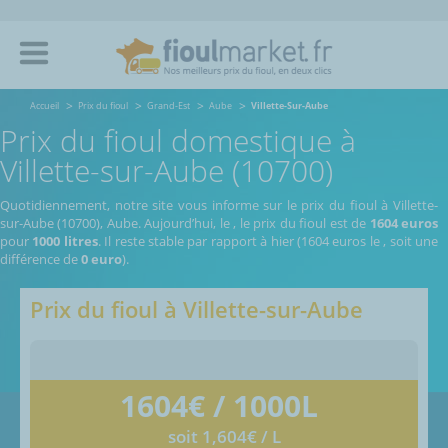
Accueil
Prix du fioul
Grand-Est
Aube
Villette-Sur-Aube
Prix du fioul domestique à
Villette-sur-Aube (10700)
Quotidiennement, notre site vous informe sur le prix du fioul à Villette-
sur-Aube (10700), Aube.
Aujourd’hui, le
,
le prix du fioul est de
1604 euros
pour
1000 litres
. Il reste stable par rapport à hier (1604 euros le
, soit une
différence de
0 euro
).
Prix du fioul à
Villette-sur-Aube
1604
€ / 1000L
soit 1,604€ / L