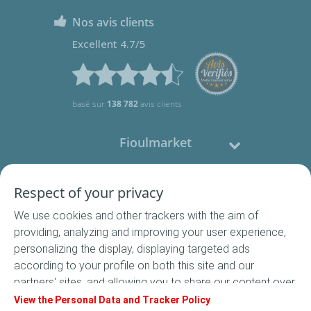
Nos avis clients
Excellent 4.7/5
basé sur
138 782
avis clients
Fioulmarket
Fioul domestique
Respect of your privacy
We use cookies and other trackers with the aim of
Nous contacter
providing, analyzing and improving your user experience,
personalizing the display, displaying targeted ads
Suivez-nous
according to your profile on both this site and our
partners' sites, and allowing you to share our content over
social media. In accordance with French legislation,
View the Personal Data and Tracker Policy