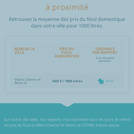
à proximité
Retrouvez la moyenne des prix du fioul domestique
dans votre ville pour 1000 litres.
NOM DE LA
PRIX DU
TENDANCE
VILLE
FIOUL
PAR RAPPORT
AUJOURD'HUI
à la semaine
dernière
Villers Chemin et
1603 € / 1000 Litres
Baisse
Mont le
Sur notre site web, nos experts vous donnent tous les jours le relevé
du prix du fioul à Villers Chemin Et Mont Le (70700), Haute-saone.