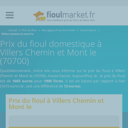
Accueil
Prix du fioul
Bourgogne-Franche-Comte
Haute-Saone
Villers chemin et mont le
Prix du fioul domestique à
Villers Chemin et Mont le
(70700)
Quotidiennement, notre site vous informe sur le prix du fioul à Villers
Chemin et Mont le (70700), Haute-Saone.
Aujourd’hui, le
,
le prix du fioul
est de
1603 euros
pour
1000 litres
. Il est en baisse par rapport à hier
(1615 euros le
, soit une différence de
12 euros
).
Prix du fioul à
Villers Chemin et
Mont le