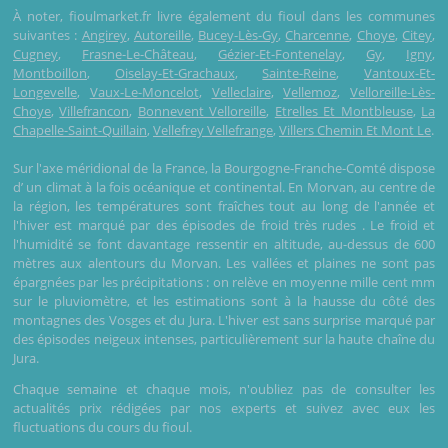
À noter, fioulmarket.fr livre également du fioul dans les communes
suivantes :
Angirey
,
Autoreille
,
Bucey-Lès-Gy
,
Charcenne
,
Choye
,
Citey
,
Cugney
,
Frasne-Le-Château
,
Gézier-Et-Fontenelay
,
Gy
,
Igny
,
Montboillon
,
Oiselay-Et-Grachaux
,
Sainte-Reine
,
Vantoux-Et-
Longevelle
,
Vaux-Le-Moncelot
,
Velleclaire
,
Vellemoz
,
Velloreille-Lès-
Choye
,
Villefrancon
,
Bonnevent Velloreille
,
Etrelles Et Montbleuse
,
La
Chapelle-Saint-Quillain
,
Vellefrey Vellefrange
,
Villers Chemin Et Mont Le
.
Sur l'axe méridional de la France, la Bourgogne-Franche-Comté dispose
d’ un climat à la fois océanique et continental. En Morvan, au centre de
la région, les températures sont fraîches tout au long de l'année et
l'hiver est marqué par des épisodes de froid très rudes . Le froid et
l'humidité se font davantage ressentir en altitude, au-dessus de 600
mètres aux alentours du Morvan. Les vallées et plaines ne sont pas
épargnées par les précipitations : on relève en moyenne mille cent mm
sur le pluviomètre, et les estimations sont à la hausse du côté des
montagnes des Vosges et du Jura. L'hiver est sans surprise marqué par
des épisodes neigeux intenses, particulièrement sur la haute chaîne du
Jura.
Chaque semaine et chaque mois, n'oubliez pas de consulter les
actualités prix rédigées par nos experts et suivez avec eux les
fluctuations du cours du fioul.