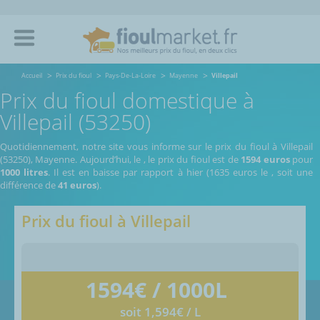
Accueil
Prix du fioul
Pays-De-La-Loire
Mayenne
Villepail
Prix du fioul domestique à
Villepail (53250)
Quotidiennement, notre site vous informe sur le prix du fioul à Villepail
(53250), Mayenne.
Aujourd’hui, le
,
le prix du fioul est de
1594 euros
pour
1000 litres
. Il est en baisse par rapport à hier (1635 euros le
, soit une
différence de
41 euros
).
Prix du fioul à
Villepail
1594
€ / 1000L
soit 1,594€ / L