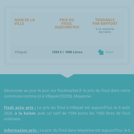
NOM DE LA
PRIX DU
TENDANCE
VILLE
FIOUL
PAR RAPPORT
AUJOURD'HUI
à la semaine
dernière
Villepail
1594 € / 1000 Litres
Baisse
Découvrez au jour le jour sur fioulmarket.fr le prix du fioul dans votre
commune comme ici à Villepail (53250), Mayenne.
Flash actu prix :
Le prix du fioul à Villepail est aujourd'hui, le 6 août
2026,
à la baisse
avec un tarif de 1594 euros les 1000 litres de fioul
ordinaire.
Information prix :
Le prix du fioul dans Mayenne est aujourd'hui, le 6