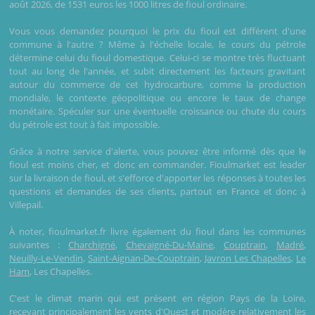
août 2026, de 1531 euros les 1000 litres de fioul ordinaire.
Vous vous demandez pourquoi le prix du fioul est différent d'une
commune à l'autre ? Même à l'échelle locale, le cours du pétrole
détermine celui du fioul domestique. Celui-ci se montre très fluctuant
tout au long de l'année, et subit directement les facteurs gravitant
autour du commerce de cet hydrocarbure, comme la production
mondiale, le contexte géopolitique ou encore le taux de change
monétaire. Spéculer sur une éventuelle croissance ou chute du cours
du pétrole est tout à fait impossible.
Grâce à notre service d'alerte, vous pouvez être informé dès que le
fioul est moins cher, et donc en commander. Fioulmarket est leader
sur la livraison de fioul, et s'efforce d'apporter les réponses à toutes les
questions et demandes de ses clients, partout en France et donc à
Villepail.
À noter, fioulmarket.fr livre également du fioul dans les communes
suivantes :
Charchigné
,
Chevaigné-Du-Maine
,
Couptrain
,
Madré
,
Neuilly-Le-Vendin
,
Saint-Aignan-De-Couptrain
,
Javron Les Chapelles
,
Le
Ham
, Les Chapelles.
C'est le climat marin qui est présent en région Pays de la Loire,
recevant principalement les vents d'Ouest et modère relativement les