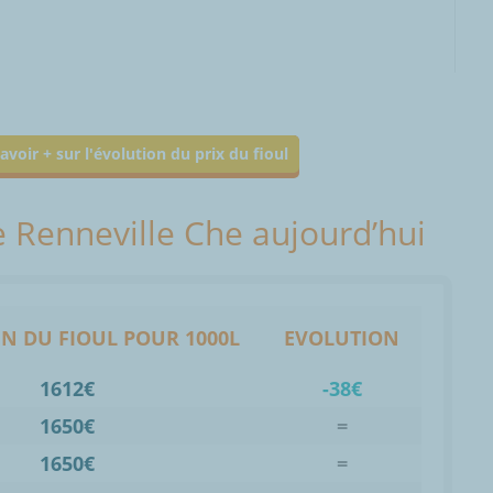
avoir + sur l'évolution du prix du fioul
ve Renneville Che aujourd’hui
N DU FIOUL POUR 1000L
EVOLUTION
1612€
-38€
1650€
=
1650€
=