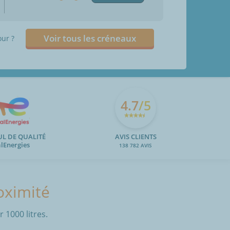
Voir tous les créneaux
our ?
4.7
/5
UL DE QUALITÉ
AVIS CLIENTS
alEnergies
138 782 AVIS
roximité
 1000 litres.