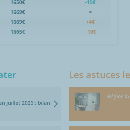
1650€
-19€
1669€
=
1669€
+4€
1665€
+10€
ater
Les astuces l
Régler la
n juillet 2026 : bilan