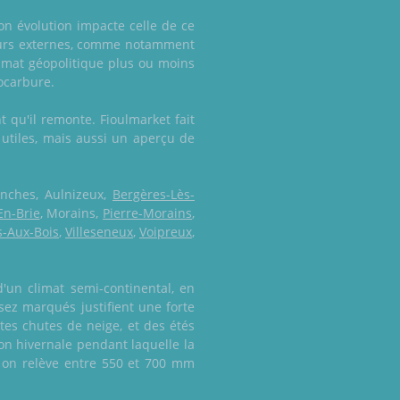
son évolution impacte celle de ce
teurs externes, comme notamment
limat géopolitique plus ou moins
rocarbure.
 qu'il remonte. Fioulmarket fait
 utiles, mais aussi un aperçu de
anches, Aulnizeux,
Bergères-Lès-
En-Brie
, Morains,
Pierre-Morains
,
rs-Aux-Bois
,
Villeseneux
,
Voipreux
,
d'un climat semi-continental, en
sez marqués justifient une forte
es chutes de neige, et des étés
on hivernale pendant laquelle la
t on relève entre 550 et 700 mm