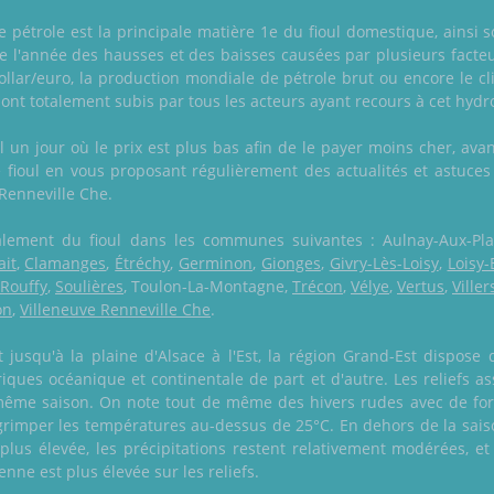
le pétrole est la principale matière 1e du fioul domestique, ainsi 
ute l'année des hausses et des baisses causées par plusieurs fac
ollar/euro, la production mondiale de pétrole brut ou encore le c
sont totalement subis par tous les acteurs ayant recours à cet hyd
un jour où le prix est plus bas afin de le payer moins cher, avant
ie fioul en vous proposant régulièrement des actualités et astuces
 Renneville Che.
également du fioul dans les communes suivantes : Aulnay-Aux-Pl
ait
,
Clamanges
,
Étréchy
,
Germinon
,
Gionges
,
Givry-Lès-Loisy
,
Loisy-
-Rouffy
,
Soulières
, Toulon-La-Montagne,
Trécon
,
Vélye
,
Vertus
,
Ville
on
,
Villeneuve Renneville Che
.
usqu'à la plaine d'Alsace à l'Est, la région Grand-Est dispose 
ques océanique et continentale de part et d'autre. Les reliefs as
me saison. On note tout de même des hivers rudes avec de fort
grimper les températures au-dessus de 25°C. En dehors de la sais
lus élevée, les précipitations restent relativement modérées, e
nne est plus élevée sur les reliefs.