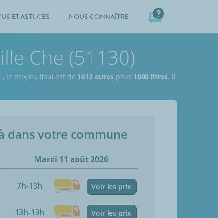
TUS ET ASTUCES
NOUS CONNAÎTRE
ille Che (51130)
e
,
le prix du fioul est de
1612 euros
pour
1000 litres
. Il
jà dans votre commune
Mardi 11 août 2026
7h-13h
Voir les prix
13h-19h
Voir les prix