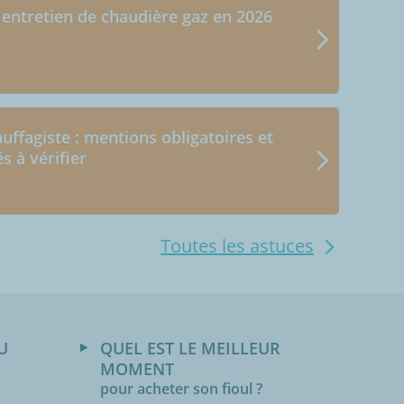
 entretien de chaudière gaz en 2026
uffagiste : mentions obligatoires et
és à vérifier
Toutes les astuces
U
QUEL EST LE MEILLEUR
MOMENT
pour acheter son fioul ?