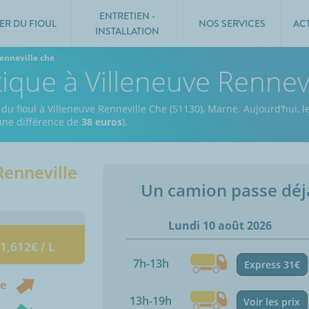
ENTRETIEN -
ER DU FIOUL
NOS SERVICES
AC
INSTALLATION
enneville che
tique à Villeneuve Rennev
 du fioul à Villeneuve Renneville Che (51130), Marne.
Aujourd’hui, l
 une différence de
38 euros
).
Renneville
Un camion passe dé
Lundi 10 août 2026
 1,612€ / L
7h-13h
Express 31€
ne
13h-19h
Voir les prix