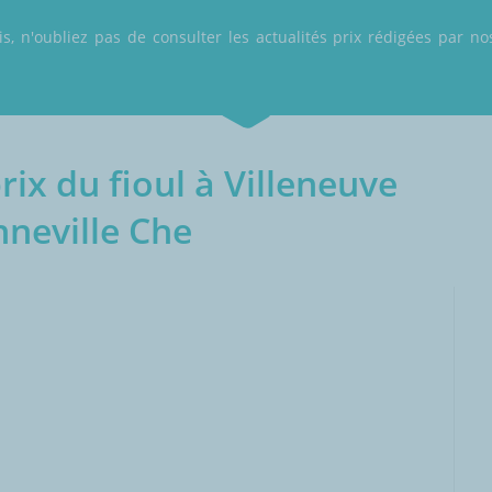
 n'oubliez pas de consulter les actualités prix rédigées par nos
ix du fioul à Villeneuve
neville Che
000L