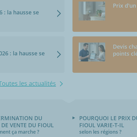
Prix d'un
6 : la hausse se
Devis cha
2026 : la hausse se
points cl
Toutes les actualités
ERMINATION DU
POURQUOI LE PRIX D
 DE VENTE DU FIOUL
FIOUL VARIE-T-IL
ent ça marche ?
selon les régions ?