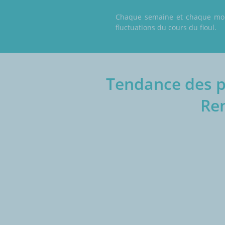
Chaque semaine et chaque mois,
fluctuations du cours du fioul.
Tendance des pr
Ren
€/1