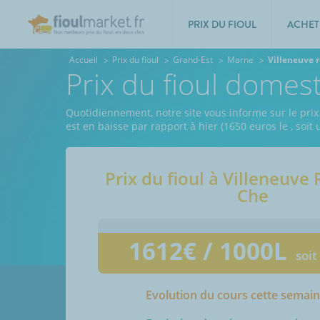
PRIX DU FIOUL
ACHET
Accueil
Prix du fioul
Grand-Est
Marne
Villeneuve r
Prix du fioul domes
Quotidiennement, notre site vous informe sur le prix
est en baisse par rapport à hier (1650 euros le
, soit
Prix du fioul à
Villeneuve 
Che
1612
€ / 1000L
soit
Evolution du cours cette semai