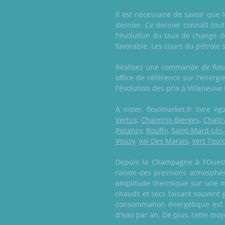
Il est nécessaire de savoir que 
dernier. Ce dernier connaît to
l'évolution du taux de change d
favorable. Les cours du pétrole 
Réalisez une commande de fioul 
office de référence sur l'énerg
l'évolution des prix à Villeneuve
À noter, fioulmarket.fr livre 
Vertus
,
Chaintrix-Bierges
,
Chaltr
Pocancy
,
Rouffy
,
Saint-Mard-Lès
Vouzy
,
Val Des Marais
,
Vert Toul
Depuis la Champagne à l'Ouest j
raison des pressions atmosphéri
amplitude thermique sur une mê
chauds et secs faisant souvent 
consommation énergétique est p
d'eau par an. De plus, cette moye