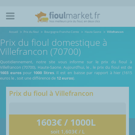
Accueil
Prix du fioul
Bourgogne-Franche-Comte
Haute-Saone
Villefrancon
Prix du fioul domestique à
Villefrancon (70700)
Quotidiennement, notre site vous informe sur le prix du fioul à
Villefrancon (70700), Haute-Saone.
Aujourd’hui, le
,
le prix du fioul est de
1603 euros
pour
1000 litres
. Il est en baisse par rapport à hier (1615
euros le
, soit une différence de
12 euros
).
Prix du fioul à
Villefrancon
1603
€ / 1000L
soit 1,603€ / L