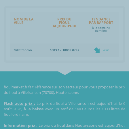
NOM DE LA
PRIX DU
TENDANCE
VILLE
FIOUL
PAR RAPPORT
AUJOURD'HUI
à la semaine
dernière
Villefrancon
1603 € / 1000 Litres
Baisse
fioulmarket.fr fait référence sur son secteur pour vous proposer le prix
du fioul à Villefrancon (70700), Haute-saone.
Flash actu prix :
Le prix du fioul à Villefrancon est aujourd'hui, le 6
août 2026,
à la baisse
avec un tarif de 1603 euros les 1000 litres de
fioul ordinaire.
Information prix :
Le prix du fioul dans Haute-saone est aujourd'hui,