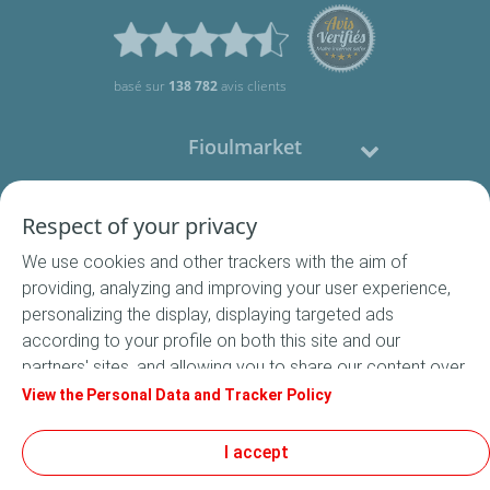
basé sur
138 782
avis clients
Fioulmarket
Fioul domestique
Respect of your privacy
We use cookies and other trackers with the aim of
Nous contacter
providing, analyzing and improving your user experience,
personalizing the display, displaying targeted ads
Suivez-nous
according to your profile on both this site and our
partners' sites, and allowing you to share our content over
social media. In accordance with French legislation,
View the Personal Data and Tracker Policy
certain audience measurement cookies are stored by
default. You can change your cookie settings at any time
I accept
Conditions Générales de Vente
by clicking on the "Manage my cookies" button. By clicking