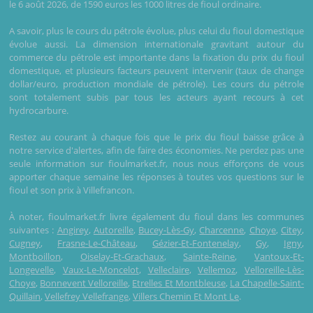
le 6 août 2026, de 1590 euros les 1000 litres de fioul ordinaire.
A savoir, plus le cours du pétrole évolue, plus celui du fioul domestique
évolue aussi. La dimension internationale gravitant autour du
commerce du pétrole est importante dans la fixation du prix du fioul
domestique, et plusieurs facteurs peuvent intervenir (taux de change
dollar/euro, production mondiale de pétrole). Les cours du pétrole
sont totalement subis par tous les acteurs ayant recours à cet
hydrocarbure.
Restez au courant à chaque fois que le prix du fioul baisse grâce à
notre service d'alertes, afin de faire des économies. Ne perdez pas une
seule information sur fioulmarket.fr, nous nous efforçons de vous
apporter chaque semaine les réponses à toutes vos questions sur le
fioul et son prix à Villefrancon.
À noter, fioulmarket.fr livre également du fioul dans les communes
suivantes :
Angirey
,
Autoreille
,
Bucey-Lès-Gy
,
Charcenne
,
Choye
,
Citey
,
Cugney
,
Frasne-Le-Château
,
Gézier-Et-Fontenelay
,
Gy
,
Igny
,
Montboillon
,
Oiselay-Et-Grachaux
,
Sainte-Reine
,
Vantoux-Et-
Longevelle
,
Vaux-Le-Moncelot
,
Velleclaire
,
Vellemoz
,
Velloreille-Lès-
Choye
,
Bonnevent Velloreille
,
Etrelles Et Montbleuse
,
La Chapelle-Saint-
Quillain
,
Vellefrey Vellefrange
,
Villers Chemin Et Mont Le
.