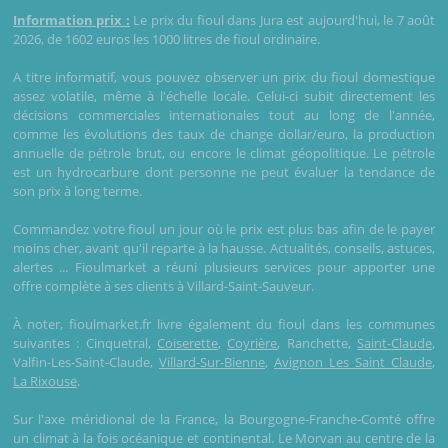
Information prix :
Le prix du fioul dans Jura est aujourd'hui, le 7 août
2026, de 1602 euros les 1000 litres de fioul ordinaire.
A titre informatif, vous pouvez observer un prix du fioul domestique
assez volatile, même à l'échelle locale. Celui-ci subit directement les
décisions commerciales internationales tout au long de l'année,
comme les évolutions des taux de change dollar/euro, la production
annuelle de pétrole brut, ou encore le climat géopolitique. Le pétrole
est un hydrocarbure dont personne ne peut évaluer la tendance de
son prix à long terme.
Commandez votre fioul un jour où le prix est plus bas afin de le payer
moins cher, avant qu'il reparte à la hausse. Actualités, conseils, astuces,
alertes ... Fioulmarket a réuni plusieurs services pour apporter une
offre complète à ses clients à Villard-Saint-Sauveur.
À noter, fioulmarket.fr livre également du fioul dans les communes
suivantes : Cinquetral,
Coiserette
,
Coyrière
, Ranchette,
Saint-Claude
,
Valfin-Les-Saint-Claude,
Villard-Sur-Bienne
,
Avignon Les Saint Claude
,
La Rixouse
.
Sur l'axe méridional de la France, la Bourgogne-Franche-Comté offre
un climat à la fois océanique et continental. Le Morvan au centre de la