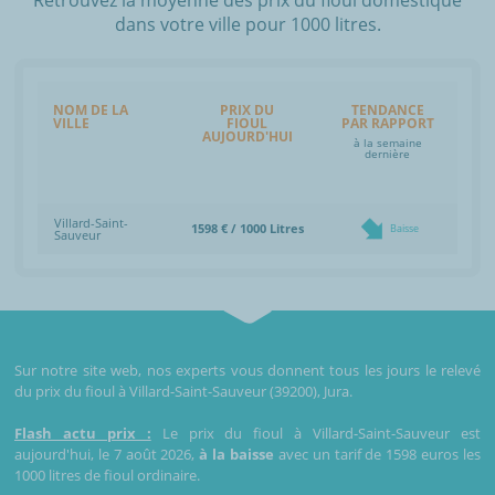
dans votre ville pour 1000 litres.
NOM DE LA
PRIX DU
TENDANCE
VILLE
FIOUL
PAR RAPPORT
AUJOURD'HUI
à la semaine
dernière
Villard-Saint-
1598 € / 1000 Litres
Baisse
Sauveur
Sur notre site web, nos experts vous donnent tous les jours le relevé
du prix du fioul à Villard-Saint-Sauveur (39200), Jura.
Flash actu prix :
Le prix du fioul à Villard-Saint-Sauveur est
aujourd'hui, le 7 août 2026,
à la baisse
avec un tarif de 1598 euros les
1000 litres de fioul ordinaire.