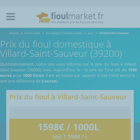
Accueil
Prix du fioul
Bourgogne-Franche-Comte
Jura
Villard-Saint-Sauveur
Prix du fioul domestique à
Villard-Saint-Sauveur (39200)
Quotidiennement, notre site vous informe sur le prix du fioul à Villard-
Saint-Sauveur (39200), Jura.
Aujourd’hui, le
,
le prix du fioul est de
1598
euros
pour
1000 litres
. Il est en baisse par rapport à hier (1600 euros le
,
soit une différence de
2 euros
).
Prix du fioul à
Villard-Saint-Sauveur
1598
€ / 1000L
soit 1,598€ / L