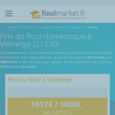
Accueil
Prix du fioul
Bourgogne-Franche-Comte
Cote-D'or
Vielverge
Prix du fioul domestique à
Vielverge (21270)
Quotidiennement, notre site vous informe sur le prix du fioul à Vielverge
(21270), Cote-d'Or.
Aujourd’hui, le
,
le prix du fioul est de
1617 euros
pour
1000 litres
. Il est en baisse par rapport à hier (1639 euros le
, soit une
différence de
22 euros
).
Prix du fioul à
Vielverge
1617
€ / 1000L
soit 1,617€ / L