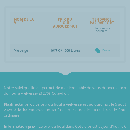
NOM DE LA
PRIX DU
TENDANCE
VILLE
FIOUL
PAR RAPPORT
AUJOURD'HUI
à la semaine
dernière
Vielverge
1617 € / 1000 Litres
Baisse
Notre suivi quotidien permet de manière fiable de vous donner le prix
du fioul à Vielverge (21270), Cote-d'or.
Flash actu prix :
Le prix du fioul à Vielverge est aujourd'hui, le 6 août
2026,
à la baisse
avec un tarif de 1617 euros les 1000 litres de fioul
ordinaire.
Information prix :
Le prix du fioul dans Cote-d'or est aujourd'hui, le 6