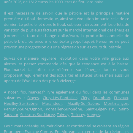
août 2026, de 1612 euros les 1000 litres de fioul ordinaire.
Il est nécessaire de savoir que le pétrole est la principale matière
première du fioul domestique, ainsi son évolution impacte celle de ce
dernier. Le pétrole, et donc le fioul, subissent directement les effets de
variation de plusieurs facteurs sur le marché international des énergies
(comme les taux de change dollar/euro, la production annuelle de
pétrole brut, ou encore le contexte géopolitique). Personne ne peut
prévoir une progression ou une régression sur les cours du pétrole.
Suivez de manière régulière l'évolution dans votre ville grâce aux
alertes, et passez commande dès que la tendance est à la baisse.
Fioulmarket fait office de référence sur l'énergie fioul en vous
proposant régulièrement des actualités et astuces utiles, mais aussi un
aperçu de l'évolution des prix à Vielverge.
À noter, fioulmarket.fr livre également du fioul dans les communes
suivantes :
Binges
,
Cirey-Lès-Pontailler
,
Cléry
,
Drambon
,
Étevaux
,
Heuilley-Sur-Saône
,
Marandeuil
,
Maxilly-Sur-Saône
,
Montmançon
,
Perrigny-Sur-L'Ognon
,
Pontailler-Sur-Saône
,
Saint-Léger-Triey
,
Saint-
Sauveur
,
Soissons-Sur-Nacey
,
Talmay
,
Tellecey
,
Vonges
.
Les climats océaniques, méridional et continental se croisent en région
Bourgogne-Franche-Comté. En Morvan, au centre de la région, les