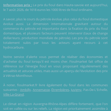
Information prix :
Le prix du fioul dans Haute-savoie est aujourd'hui,
le 7 août 2026, de 1618 euros les 1000 litres de fioul ordinaire.
A savoir, plus le cours du pétrole évolue, plus celui du fioul domestique
évolue aussi. La dimension internationale gravitant autour du
commerce du pétrole est importante dans la fixation du prix du fioul
domestique, et plusieurs facteurs peuvent intervenir (taux de change
dollar/euro, production mondiale de pétrole). Les prix du pétrole sont
totalement subis par tous les acteurs ayant recours à cet
hydrocarbure.
Notre service d'alerte vous permet de réaliser des économies et
d'acheter du fioul lorsqu'il est moins cher. Fioulmarket fait office de
référence sur l'énergie fioul en vous proposant régulièrement des
actualités et astuces utiles, mais aussi un aperçu de l'évolution des prix
à Vétraz-Monthoux.
À noter, fioulmarket.fr livre également du fioul dans les communes
suivantes :
Ambilly
,
Annemasse
,
Étrembières
,
Juvigny
, Pas-De-L'Echelle,
Ville-La-Grand
.
Le climat en région Auvergne-Rhône-Alpes diffère fortement, que l'on
soit en vallée ou sur les reliefs. La région est prioritairement assimilée à