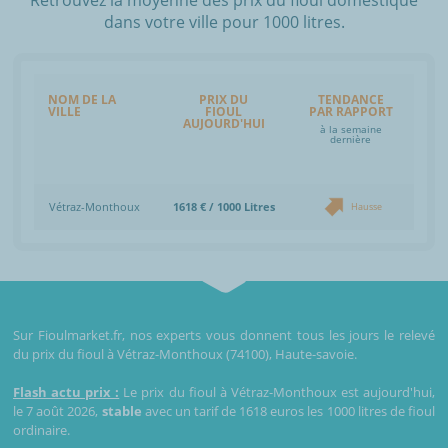
dans votre ville pour 1000 litres.
NOM DE LA
PRIX DU
TENDANCE
VILLE
FIOUL
PAR RAPPORT
AUJOURD'HUI
à la semaine
dernière
Vétraz-Monthoux
1618 € / 1000 Litres
Hausse
Sur Fioulmarket.fr, nos experts vous donnent tous les jours le relevé
du prix du fioul à Vétraz-Monthoux (74100), Haute-savoie.
Flash actu prix :
Le prix du fioul à Vétraz-Monthoux est aujourd'hui,
le 7 août 2026,
stable
avec un tarif de 1618 euros les 1000 litres de fioul
ordinaire.