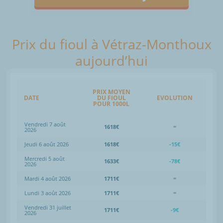
Prix du fioul à Vétraz-Monthoux
aujourd’hui
PRIX MOYEN
DATE
DU FIOUL
EVOLUTION
POUR 1000L
Vendredi 7 août
1618€
=
2026
Jeudi 6 août 2026
1618€
-15€
Mercredi 5 août
1633€
-78€
2026
Mardi 4 août 2026
1711€
=
Lundi 3 août 2026
1711€
=
Vendredi 31 juillet
1711€
-9€
2026