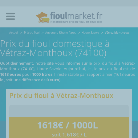
Accueil
Prix du fioul
Auvergne-Rhone-Alpes
Haute-Savoie
Vétraz-Monthoux
Prix du fioul domestique à
Vétraz-Monthoux (74100)
Quotidiennement, notre site vous informe sur le prix du fioul à Vétraz-
Monthoux (74100), Haute-Savoie.
Aujourd’hui, le
,
le prix du fioul est de
1618 euros
pour
1000 litres
. Il reste stable par rapport à hier (1618 euros
le
, soit une différence de
0 euro
).
Prix du fioul à
Vétraz-Monthoux
1618
€ / 1000L
soit 1,618€ / L