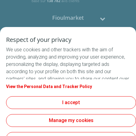
basé sur
138 782
avis clients
Fioulmarket
Fioul domestique
Respect of your privacy
We use cookies and other trackers with the aim of
Nous contacter
providing, analyzing and improving your user experience,
personalizing the display, displaying targeted ads
Suivez-nous
according to your profile on both this site and our
partners' sites, and allowing you to share our content over
social media. In accordance with French legislation,
View the Personal Data and Tracker Policy
certain audience measurement cookies are stored by
default. You can change your cookie settings at any time
I accept
Conditions Générales de Vente
by clicking on the "Manage my cookies" button. By clicking
Conditions générales d'utilisation
on the "Accept" button, you agree that we may store all
Mentions légales
Manage my cookies
cookies on your device. If you click on "Decline", only the
Données Personnelles
technical cookies required for the site to function
Cookies