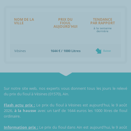
NOM DE LA
PRIX DU
TENDANCE
VILLE
FIOUL
PAR RAPPORT
AUJOURD'HUI
à la semaine
dernière
Vésines
1644 € / 1000 Litres
Baisse
Sur notre site web, nos experts vous donnent tous les jours le relevé
du prix du fioul à Vésines (01570), Ain.
Flash actu prix :
Le prix du fioul à Vésines est aujourd'hui, le 9 août
2026,
à la hausse
avec un tarif de 1644 euros les 1000 litres de fioul
ordinaire.
Information prix :
Le prix du fioul dans Ain est aujourd'hui, le 9 août