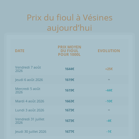
Prix du fioul à Vésines
aujourd’hui
PRIX MOYEN
DATE
DU FIOUL
EVOLUTION
POUR 1000L
Vendredi 7 août
1644€
+25€
2026
Jeudi 6 août 2026
1619€
=
Mercredi 5 août
1619€
-44€
2026
Mardi 4 août 2026
1663€
-10€
Lundi 3 août 2026
1673€
=
Vendredi 31 juillet
1673€
-4€
2026
Jeudi 30 juillet 2026
1677€
-1€