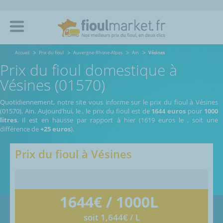
Accueil
Prix du fioul
Auvergne-Rhone-Alpes
Ain
Vésines
Prix du fioul domestique à
Vésines (01570)
Quotidiennement, notre site vous informe sur le prix du fioul à Vésines
(01570), Ain.
Aujourd’hui, le
,
le prix du fioul est de
1644 euros
pour
1000
litres
. Il est en hausse par rapport à hier (1619 euros le
, soit une
différence de
+25 euros
).
Prix du fioul à
Vésines
1644
€ / 1000L
soit 1,644€ / L