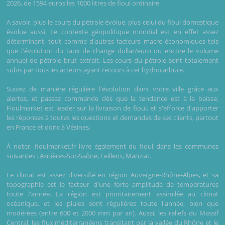
2026, de 1594 euros les 1000 litres de fioul ordinaire.
A savoir, plus le cours du pétrole évolue, plus celui du fioul domestique
évolue aussi. Le contexte géopolitique mondial est en effet assez
déterminant, tout comme d'autres facteurs macro-économiques tels
que l'évolution du taux de change dollar/euro ou encore le volume
annuel de pétrole brut extrait. Les cours du pétrole sont totalement
subis par tous les acteurs ayant recours à cet hydrocarbure.
Suivez de manière régulière l'évolution dans votre ville grâce aux
alertes, et passez commande dès que la tendance est à la baisse.
Fioulmarket est leader sur la livraison de fioul, et s'efforce d'apporter
les réponses à toutes les questions et demandes de ses clients, partout
en France et donc à Vésines.
À noter, fioulmarket.fr livre également du fioul dans les communes
suivantes :
Asnières-Sur-Saône
,
Feillens
,
Manziat
.
Le climat est assez diversifié en région Auvergne-Rhône-Alpes, et sa
topographie est le facteur d'une forte amplitude de températures
toute l'année. La région est prioritairement assimilée au climat
océanique, et les pluies sont régulières toute l'année, bien que
modérées (entre 600 et 2000 mm par an). Aussi, les reliefs du Massif
Central, les flux méditerranéens transitant par la vallée du Rhône et le