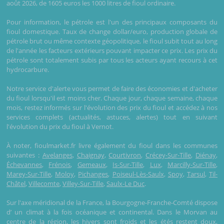
août 2026, de 1605 euros les 1000 litres de fioul ordinaire.
Pour information, le pétrole est l'un des principaux composants du
fioul domestique. Taux de change dollar/euro, production globale de
pétrole brut ou même contexte géopolitique, le fioul subit tout au long
de l'année les facteurs extérieurs pouvant impacter ce prix. Les prix du
pétrole sont totalement subis par tous les acteurs ayant recours à cet
hydrocarbure.
Notre service d'alerte vous permet de faire des économies et d'acheter
du fioul lorsqu'il est moins cher. Chaque jour, chaque semaine, chaque
mois, restez informés sur l'évolution des prix du fioul et accédez à nos
services complets (actualités, astuces, alertes) tout en suivant
l'évolution du prix du fioul à Vernot.
À noter, fioulmarket.fr livre également du fioul dans les communes
suivantes :
Avelanges
,
Chaignay
,
Courtivron
,
Crécey-Sur-Tille
,
Diénay
,
Échevannes
,
Frénois
,
Gemeaux
,
Is-Sur-Tille
,
Lux
,
Marcilly-Sur-Tille
,
Marey-Sur-Tille
,
Moloy
,
Pichanges
,
Poiseul-Lès-Saulx
,
Spoy
,
Tarsul
,
Til-
Châtel
,
Villecomte
,
Villey-Sur-Tille
,
Saulx-Le Duc
.
Sur l'axe méridional de la France, la Bourgogne-Franche-Comté dispose
d’ un climat à la fois océanique et continental. Dans le Morvan au
centre de la région, les hivers sont froids et les étés restent doux,