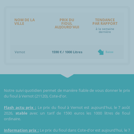
NOM DE LA
PRIX DU
TENDANCE
VILLE
FIOUL
PAR RAPPORT
AUJOURD'HUI
à la semaine
dernière
Vernot
1590 € / 1000 Litres
Baisse
Notre suivi quotidien permet de manière fiable de vous donner le prix
du fioul à Vernot (21120), Cote-d'or.
Flash actu prix :
Le prix du fioul à Vernot est aujourd'hui, le 7 août
2026,
stable
avec un tarif de 1590 euros les 1000 litres de fioul
ordinaire.
Information prix :
Le prix du fioul dans Cote-d'or est aujourd'hui, le 7