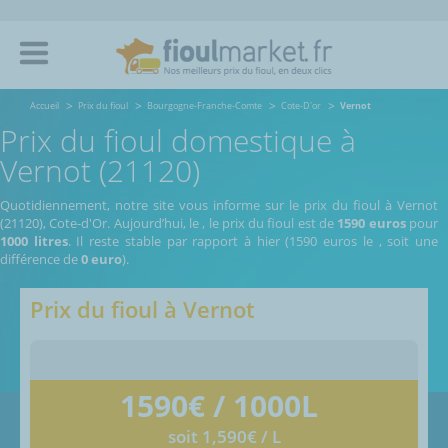
Accueil
Prix du fioul
Bourgogne-Franche-Comte
Cote-D'or
Vernot
Prix du fioul domestique à
Vernot (21120)
Quotidiennement, notre site vous informe sur le prix du fioul à Vernot
(21120), Cote-d'Or.
Aujourd’hui, le
,
le prix du fioul est de
1590 euros
pour
1000 litres
. Il reste stable par rapport à hier (1590 euros le
, soit une
différence de
0 euro
).
Prix du fioul à
Vernot
1590
€ / 1000L
soit 1,590€ / L