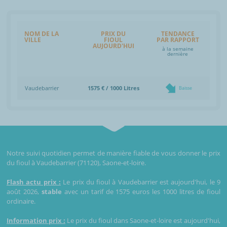
NOM DE LA
PRIX DU
TENDANCE
VILLE
FIOUL
PAR RAPPORT
AUJOURD'HUI
à la semaine
dernière
Vaudebarrier
1575 € / 1000 Litres
Baisse
Notre suivi quotidien permet de manière fiable de vous donner le prix
du fioul à Vaudebarrier (71120), Saone-et-loire.
Flash actu prix :
Le prix du fioul à Vaudebarrier est aujourd'hui, le 9
août 2026,
stable
avec un tarif de 1575 euros les 1000 litres de fioul
ordinaire.
Information prix :
Le prix du fioul dans Saone-et-loire est aujourd'hui,