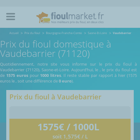
Accueil
Prix du fioul
Bourgogne-Franche-Comte
Saone-Et-Loire
Vaudebarrier
Prix du fioul domestique à
Vaudebarrier (71120)
Quotidiennement, notre site vous informe sur le prix du fioul à
Vaudebarrier (71120), Saone-et-Loire.
Aujourd’hui, le
,
le prix du fioul est
de
1575 euros
pour
1000 litres
. Il reste stable par rapport à hier (1575
euros le
, soit une différence de
0 euro
).
Prix du fioul à
Vaudebarrier
1575
€ / 1000L
soit 1,575€ / L