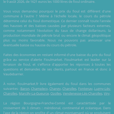
le 9 août 2026, de 1621 euros les 1000 litres de fioul ordinaire.
Vous vous demandez pourquoi le prix du fioul est différent d'une
commune à l'autre ? Même à l'échelle locale, le cours du pétrole
détermine celui du fioul domestique. Ce dernier connaît toute l'année
des hausses et des baisses causées par plusieurs facteurs externes,
comme notamment l'évolution du taux de change dollar/euro, la
production mondiale de pétrole brut ou encore le climat géopolitique
plus ou moins favorable. Nous ne pouvons pas annoncer une
éventuelle baisse ou hausse du cours du pétrole.
Faites des économies en restant informé d'une baisse du prix du fioul
grâce au service d'alerte Fioulmarket. Fioulmarket est leader sur la
livraison de fioul, et s'efforce d'apporter les réponses à toutes les
questions et demandes de ses clients, partout en France et donc à
Vaudebarrier.
À noter, fioulmarket.fr livre également du fioul dans les communes
suivantes :
Baron
,
Champlecy
,
Changy
,
Charolles
,
Fontenay
,
Lugny-Lès-
Charolles
,
Marcilly-La-Gueurce
,
Ozolles
,
Vendenesse-Lès-Charolles
,
Viry
.
La région Bourgogne-Franche-Comté est caractértisée par le
croisement de 3 climats : méridional, continental et océanique. Dans
l'axe de la région on profite d’ un climat montagnard où se produisent