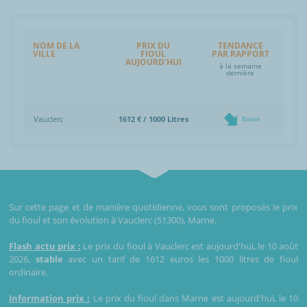
NOM DE LA
PRIX DU
TENDANCE
VILLE
FIOUL
PAR RAPPORT
AUJOURD'HUI
à la semaine
dernière
Vauclerc
1612 € / 1000 Litres
Baisse
Sur cette page et de manière quotidienne, vous sont proposés le prix
du fioul et son évolution à Vauclerc (51300), Marne.
Flash actu prix :
Le prix du fioul à Vauclerc est aujourd'hui, le 10 août
2026,
stable
avec un tarif de 1612 euros les 1000 litres de fioul
ordinaire.
Information prix :
Le prix du fioul dans Marne est aujourd'hui, le 10