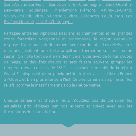
Saint-Amand-Sur-Fion
,
Saint-Lumier-En-Champagne
,
Saint-Quentin-
Les-Marais
,
Soulanges
,
Thiéblemont-Farémont
,
Vavray-Le-Grand
,
Vavray-Le-Petit
,
Vitry-En-Perthois
,
Vitry-Le-François
,
Le Buisson
,
Les
Rivières-Henruel
,
Lisse En Champagne
.
Partagée entre les vignobles alsaciens et champenois et les grandes
zones forestières vosgiennes et ardennaises, la région Grand-Est
dispose d'un climat prioritairement semi-continental. Les reliefs assez
marqués justifient une forte amplitude thermique sur une même
saison. On note tout de même des hivers rudes avec de fortes chutes
de neige, et des étés chauds et secs faisant souvent grimper les
températures au-dessus de 25°C. Les plaines et massifs de la région
Grand-Est disposent d'une pluviométrie similaire à celle d'Ile-de-France
à l'Ouest, et bien plus intense à l'Est. Ce phénomène s'amplifie sur les
reliefs, comme le massif ardennais ou la Haute-Marne.
Chaque semaine et chaque mois, n'oubliez pas de consulter les
actualités prix rédigées par nos experts et suivez avec eux les
fluctuations du cours du fioul.