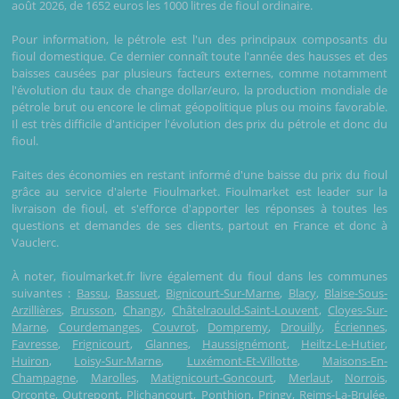
août 2026, de 1652 euros les 1000 litres de fioul ordinaire.
Pour information, le pétrole est l'un des principaux composants du
fioul domestique. Ce dernier connaît toute l'année des hausses et des
baisses causées par plusieurs facteurs externes, comme notamment
l'évolution du taux de change dollar/euro, la production mondiale de
pétrole brut ou encore le climat géopolitique plus ou moins favorable.
Il est très difficile d'anticiper l'évolution des prix du pétrole et donc du
fioul.
Faites des économies en restant informé d'une baisse du prix du fioul
grâce au service d'alerte Fioulmarket. Fioulmarket est leader sur la
livraison de fioul, et s'efforce d'apporter les réponses à toutes les
questions et demandes de ses clients, partout en France et donc à
Vauclerc.
À noter, fioulmarket.fr livre également du fioul dans les communes
suivantes :
Bassu
,
Bassuet
,
Bignicourt-Sur-Marne
,
Blacy
,
Blaise-Sous-
Arzillières
,
Brusson
,
Changy
,
Châtelraould-Saint-Louvent
,
Cloyes-Sur-
Marne
,
Courdemanges
,
Couvrot
,
Dompremy
,
Drouilly
,
Écriennes
,
Favresse
,
Frignicourt
,
Glannes
,
Haussignémont
,
Heiltz-Le-Hutier
,
Huiron
,
Loisy-Sur-Marne
,
Luxémont-Et-Villotte
,
Maisons-En-
Champagne
,
Marolles
,
Matignicourt-Goncourt
,
Merlaut
,
Norrois
,
Orconte
,
Outrepont
,
Plichancourt
,
Ponthion
,
Pringy
,
Reims-La-Brulée
,