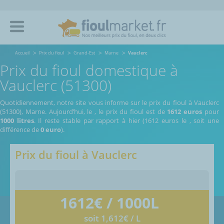
Accueil
Prix du fioul
Grand-Est
Marne
Vauclerc
Prix du fioul domestique à
Vauclerc (51300)
Quotidiennement, notre site vous informe sur le prix du fioul à Vauclerc
(51300), Marne.
Aujourd’hui, le
,
le prix du fioul est de
1612 euros
pour
1000 litres
. Il reste stable par rapport à hier (1612 euros le
, soit une
différence de
0 euro
).
Prix du fioul à
Vauclerc
1612
€ / 1000L
soit 1,612€ / L