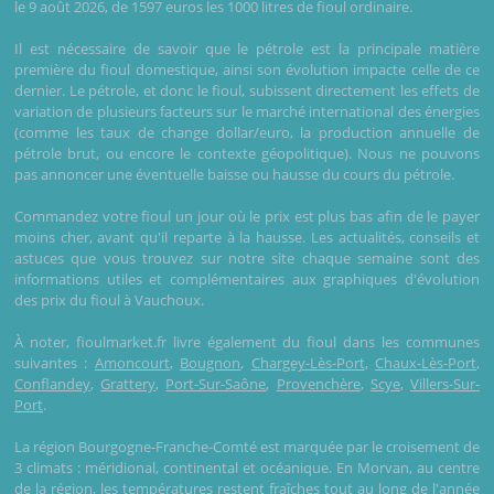
le 9 août 2026, de 1597 euros les 1000 litres de fioul ordinaire.
Il est nécessaire de savoir que le pétrole est la principale matière
première du fioul domestique, ainsi son évolution impacte celle de ce
dernier. Le pétrole, et donc le fioul, subissent directement les effets de
variation de plusieurs facteurs sur le marché international des énergies
(comme les taux de change dollar/euro, la production annuelle de
pétrole brut, ou encore le contexte géopolitique). Nous ne pouvons
pas annoncer une éventuelle baisse ou hausse du cours du pétrole.
Commandez votre fioul un jour où le prix est plus bas afin de le payer
moins cher, avant qu'il reparte à la hausse. Les actualités, conseils et
astuces que vous trouvez sur notre site chaque semaine sont des
informations utiles et complémentaires aux graphiques d'évolution
des prix du fioul à Vauchoux.
À noter, fioulmarket.fr livre également du fioul dans les communes
suivantes :
Amoncourt
,
Bougnon
,
Chargey-Lès-Port
,
Chaux-Lès-Port
,
Conflandey
,
Grattery
,
Port-Sur-Saône
,
Provenchère
,
Scye
,
Villers-Sur-
Port
.
La région Bourgogne-Franche-Comté est marquée par le croisement de
3 climats : méridional, continental et océanique. En Morvan, au centre
de la région, les températures restent fraîches tout au long de l'année