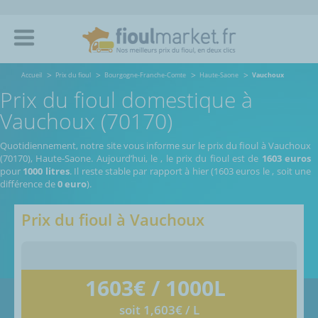
Accueil
Prix du fioul
Bourgogne-Franche-Comte
Haute-Saone
Vauchoux
Prix du fioul domestique à
Vauchoux (70170)
Quotidiennement, notre site vous informe sur le prix du fioul à Vauchoux
(70170), Haute-Saone.
Aujourd’hui, le
,
le prix du fioul est de
1603 euros
pour
1000 litres
. Il reste stable par rapport à hier (1603 euros le
, soit une
différence de
0 euro
).
Prix du fioul à
Vauchoux
1603
€ / 1000L
soit 1,603€ / L