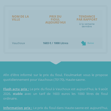
NOM DE LA
PRIX DU
TENDANCE
VILLE
FIOUL
PAR RAPPORT
AUJOURD'HUI
à la semaine
dernière
Vauchoux
1603 € / 1000 Litres
Baisse
Afin d'être informé sur le prix du fioul, Fioulmarket vous le propose
quotidiennement pour Vauchoux (70170), Haute-saone.
Flash actu prix :
Le prix du fioul à Vauchoux est aujourd'hui, le 9 août
2026,
stable
avec un tarif de 1603 euros les 1000 litres de fioul
ordinaire.
Information prix :
Le prix du fioul dans Haute-saone est aujourd'hui,