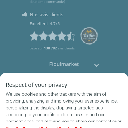
deuxième commande)
Nos avis clients
Excellent 4.7/5
basé sur
138 782
avis clients
Fioulmarket
Fioul domestique
Respect of your privacy
We use cookies and other trackers with the aim of
Nous contacter
providing, analyzing and improving your user experience,
personalizing the display, displaying targeted ads
Suivez-nous
according to your profile on both this site and our
partners' sites, and allowing you to share our content over