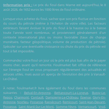
Information prix :
Le prix du fioul dans Marne est aujourd'hui, le 8
août 2026, de 1652 euros les 1000 litres de fioul ordinaire.
Lorsque vous achetez du fioul, sachez que son prix fluctue en fonction
du cours du pétrole (même à l'échelon de votre ville). Les facteurs
extérieurs faisant évoluer le prix du fioul à la hausse ou à la baisse
toute l'année sont nombreux, et proviennent généralement d'un
contexte international plus ou moins favorable (taux de change
monétaire, facteur géopolitique, volume de production de pétrole).
Spéculer sur une éventuelle croissance ou chute du prix du pétrole est
tout à fait impossible.
Commandez votre fioul un jour où le prix est plus bas afin de le payer
moins cher, avant qu'il remonte. Fioulmarket fait office de référence
sur l'énergie fioul en vous proposant régulièrement des actualités et
astuces utiles, mais aussi un aperçu de l'évolution des prix à Vanault-
Le-Châtel.
À noter, fioulmarket.fr livre également du fioul dans les communes
suivantes :
Belval-En-Argonne
,
Bettancourt-La-Longue
,
Bussy-Le-
Repos
,
Charmont
,
Contault
,
Dampierre-Le-Château
,
Épense
,
Givry-En-
Argonne
,
Noirlieu
,
Possesse
,
Rapsécourt
,
Remicourt
,
Saint-Jean-Devant-
Possesse
,
Saint-Mard-Sur-Le-Mont
,
Somme-Yèvre
,
Vernancourt
,
Vroil
,