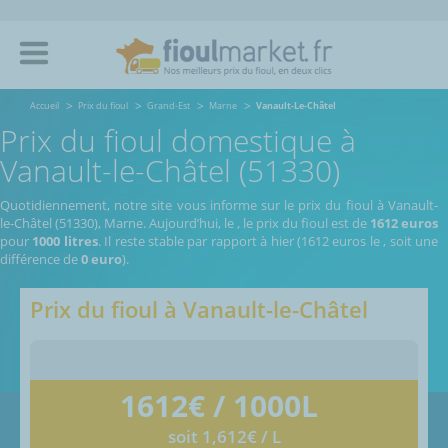
Accueil
Prix du fioul
Grand-Est
Marne
Vanault-Le-Châtel
Prix du fioul domestique à
Vanault-le-Châtel (51330)
Quotidiennement, notre site vous informe sur le prix du fioul à Vanault-
le-Châtel (51330), Marne.
Aujourd’hui, le
,
le prix du fioul est de
1612 euros
pour
1000 litres
. Il reste stable par rapport à hier (1612 euros le
, soit une
différence de
0 euro
).
Prix du fioul à
Vanault-le-Châtel
1612
€ / 1000L
soit 1,612€ / L