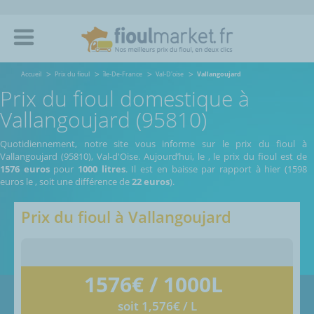
Accueil
Prix du fioul
île-De-France
Val-D'oise
Vallangoujard
Prix du fioul domestique à
Vallangoujard (95810)
Quotidiennement, notre site vous informe sur le prix du fioul à
Vallangoujard (95810), Val-d'Oise.
Aujourd’hui, le
,
le prix du fioul est de
1576 euros
pour
1000 litres
. Il est en baisse par rapport à hier (1598
euros le
, soit une différence de
22 euros
).
Prix du fioul à
Vallangoujard
1576
€ / 1000L
soit 1,576€ / L