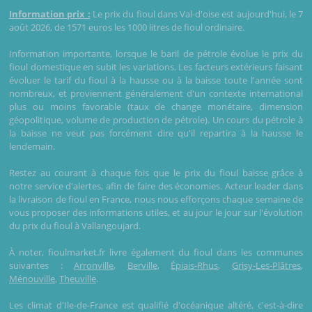
Information prix :
Le prix du fioul dans Val-d'oise est aujourd'hui, le 7
août 2026, de 1571 euros les 1000 litres de fioul ordinaire.
Information importante, lorsque le baril de pétrole évolue le prix du
fioul domestique en subit les variations. Les facteurs extérieurs faisant
évoluer le tarif du fioul à la hausse ou à la baisse toute l'année sont
nombreux, et proviennent généralement d'un contexte international
plus ou moins favorable (taux de change monétaire, dimension
géopolitique, volume de production de pétrole). Un cours du pétrole à
la baisse ne veut pas forcément dire qu'il repartira à la hausse le
lendemain.
Restez au courant à chaque fois que le prix du fioul baisse grâce à
notre service d'alertes, afin de faire des économies. Acteur leader dans
la livraison de fioul en France, nous nous efforçons chaque semaine de
vous proposer des informations utiles, et au jour le jour sur l'évolution
du prix du fioul à Vallangoujard.
À noter, fioulmarket.fr livre également du fioul dans les communes
suivantes :
Arronville
,
Berville
,
Épiais-Rhus
,
Grisy-Les-Plâtres
,
Ménouville
,
Theuville
.
Les climat d'Ile-de-France est qualifié d'océanique altéré, c'est-à-dire