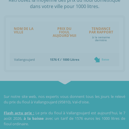
dans votre ville pour 1000 litres.
NOM DE LA
PRIX DU
TENDANCE
VILLE
FIOUL
PAR RAPPORT
AUJOURD'HUI
à la semaine
dernière
Vallangoujard
1576 € / 1000 Litres
Baisse
Sur notre site web, nos experts vous donnent tous les jours le relevé
du prix du fioul à Vallangoujard (95810), Val-d'oise.
Flash actu prix :
Le prix du fioul à Vallangoujard est aujourd'hui, le 7
août 2026,
à la baisse
avec un tarif de 1576 euros les 1000 litres de
fioul ordinaire.