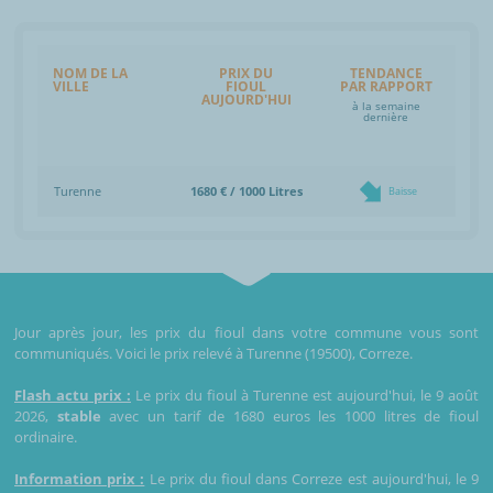
NOM DE LA
PRIX DU
TENDANCE
VILLE
FIOUL
PAR RAPPORT
AUJOURD'HUI
à la semaine
dernière
Turenne
1680 € / 1000 Litres
Baisse
Jour après jour, les prix du fioul dans votre commune vous sont
communiqués. Voici le prix relevé à Turenne (19500), Correze.
Flash actu prix :
Le prix du fioul à Turenne est aujourd'hui, le 9 août
2026,
stable
avec un tarif de 1680 euros les 1000 litres de fioul
ordinaire.
Information prix :
Le prix du fioul dans Correze est aujourd'hui, le 9