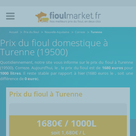
Accueil
Prix du fioul
Nouvelle-Aquitaine
Correze
Turenne
Prix du fioul domestique à
Turenne (19500)
Quotidiennement, notre site vous informe sur le prix du fioul à Turenne
(19500), Correze.
Aujourd’hui, le
,
le prix du fioul est de
1680 euros
pour
1000 litres
. Il reste stable par rapport à hier (1680 euros le
, soit une
différence de
0 euro
).
Prix du fioul à
Turenne
1680
€ / 1000L
soit 1,680€ / L