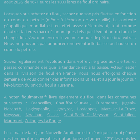
août 2026, de 1671 euros les 1000 litres de fioul ordinaire.
Lorsque vous achetez du fioul, sachez que son prix fluctue en fonction
du cours du pétrole (même à l'échelon de votre ville). Le contexte
géopolitique mondial est en effet assez déterminant, tout comme
d'autres facteurs macro-économiques tels que l'évolution du taux de
change dollar/euro ou encore le volume annuel de pétrole brut extrait.
Nous ne pouvons pas annoncer une éventuelle baisse ou hausse du
cours du pétrole.
Suivez régulièrement l'évolution dans votre ville grâce aux alertes, et
passez commande dès que la tendance est à la baisse. Acteur leader
dans la livraison de fioul en France, nous nous efforçons chaque
semaine de vous donner des informations utiles, et au jour le jour sur
l'évolution du prix du fioul à Turenne.
À noter, fioulmarket.fr livre également du fioul dans les communes
suivantes :
Branceilles
,
Chauffour-Sur-Vell
,
Curemonte
,
Jugeals-
Nazareth
,
Lagleygeolle
,
Ligneyrac
,
Lostanges
,
Marcillac-La-Croze
,
Meyssac
,
Noailhac
,
Saillac
,
Saint-Bazile-De-Meyssac
,
Saint-Julien-
Maumont
,
Collonges La Rouge
.
Le climat de la région Nouvelle-Aquitaine est océanique, ce qui génère
des températures agréables tout au long de l'année : 12°C les mois les