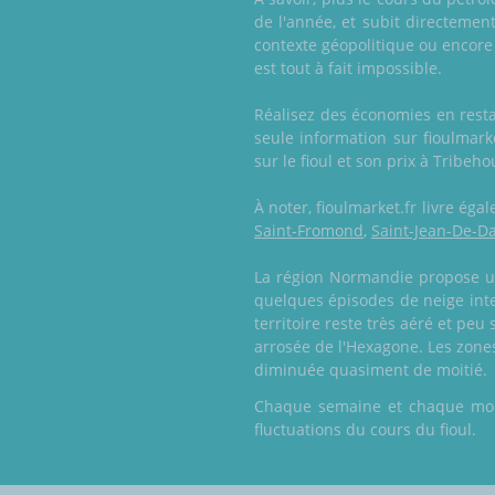
de l'année, et subit directeme
contexte géopolitique ou encore
est tout à fait impossible.
Réalisez des économies en resta
seule information sur fioulmar
sur le fioul et son prix à Tribeho
À noter, fioulmarket.fr livre ég
Saint-Fromond
,
Saint-Jean-De-D
La région Normandie propose un
quelques épisodes de neige inten
territoire reste très aéré et pe
arrosée de l'Hexagone. Les zones
diminuée quasiment de moitié.
Chaque semaine et chaque mois,
fluctuations du cours du fioul.