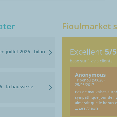
ater
Fioulmarket s
Excellent
5/5
n juillet 2026 : bilan
basé sur 1 avis clients
Anonymous
Tribehou (50620)
25/06/2017
6 : la hausse se
Pas de mauvaises surpr
sympathique.Jour de li
aimerait que le bonus d
...
Lire la suite