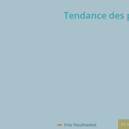
Tendance des p
€/1
En s
Prix Fioulmarket