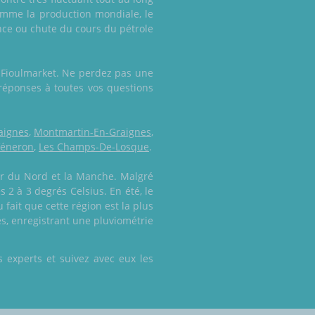
omme la production mondiale, le
nce ou chute du cours du pétrole
e Fioulmarket. Ne perdez pas une
réponses à toutes vos questions
aignes
,
Montmartin-En-Graignes
,
Véneron
,
Les Champs-De-Losque
.
er du Nord et la Manche. Malgré
 2 à 3 degrés Celsius. En été, le
fait que cette région est la plus
es, enregistrant une pluviométrie
 experts et suivez avec eux les