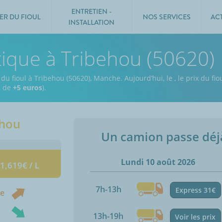
ENTRETIEN -
ER DU FIOUL
NOS SERVICES
AC
INSTALLATION
tique à Tribehou (50620)
 du fioul à Tribehou (50620), Manche.
Aujourd’hui, le
,
le prix du fio
e de
+5 euros
).
ehou
Un camion passe dé
Lundi 10 août 2026
 1,619€ / L
7h-13h
Express 31€
ne
13h-19h
Voir les prix