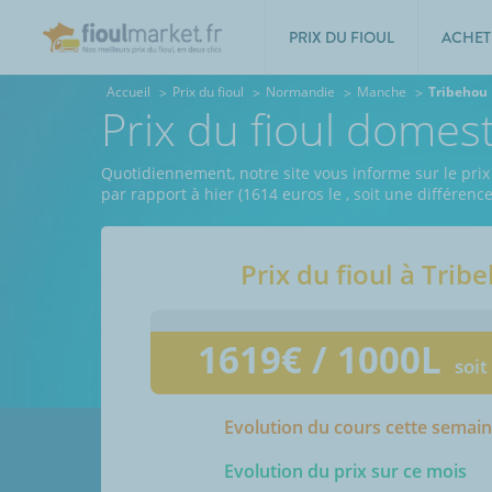
PRIX DU FIOUL
ACHET
Accueil
Prix du fioul
Normandie
Manche
Tribehou
Prix du fioul domes
Quotidiennement, notre site vous informe sur le prix
par rapport à hier (1614 euros le
, soit une différenc
Prix du fioul à
Trib
1619
€ / 1000L
soit
Evolution du cours cette semai
Evolution du prix sur ce mois