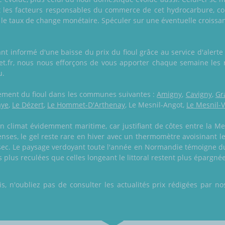
nt les facteurs responsables du commerce de cet hydrocarbure, c
 le taux de change monétaire. Spéculer sur une éventuelle croissa
nt informé d'une baisse du prix du fioul grâce au service d'alert
ket.fr, nous nous efforçons de vous apporter chaque semaine les 
u.
alement du fioul dans les communes suivantes :
Amigny
,
Cavigny
,
Gr
aye
,
Le Dézert
,
Le Hommet-D'Arthenay
, Le Mesnil-Angot,
Le Mesnil-
 climat évidemment maritime, car justifiant de côtes entre la M
ses, le gel reste rare en hiver avec un thermomètre avoisinant les
u sec. Le paysage verdoyant toute l'année en Normandie témoigne du 
 plus reculées que celles longeant le littoral restent plus épargné
 n'oubliez pas de consulter les actualités prix rédigées par nos