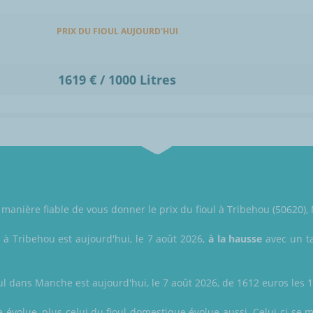
PRIX DU FIOUL AUJOURD'HUI
1619 € / 1000 Litres
manière fiable de vous donner le prix du fioul à Tribehou (50620)
l à Tribehou est aujourd'hui, le 7 août 2026,
à la hausse
avec un ta
ul dans Manche est aujourd'hui, le 7 août 2026, de 1612 euros les 10
e évolue, plus celui du fioul domestique évolue aussi. Celui-ci se 