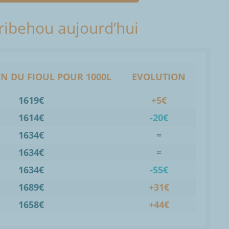
Tribehou aujourd’hui
N DU FIOUL POUR 1000L
EVOLUTION
1619€
+5€
1614€
-20€
1634€
=
1634€
=
1634€
-55€
1689€
+31€
1658€
+44€