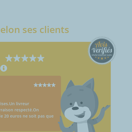
elon ses clients
ises.Un livreur
vraison respecté.On
e 20 euros ne soit pas que