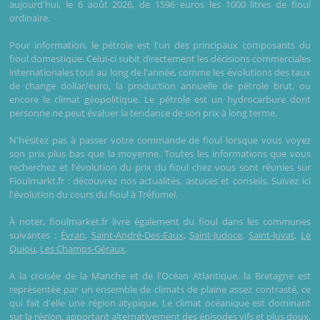
aujourd'hui, le 6 août 2026, de 1596 euros les 1000 litres de fioul
ordinaire.
Pour information, le pétrole est l'un des principaux composants du
fioul domestique. Celui-ci subit directement les décisions commerciales
internationales tout au long de l'année, comme les évolutions des taux
de change dollar/euro, la production annuelle de pétrole brut, ou
encore le climat géopolitique. Le pétrole est un hydrocarbure dont
personne ne peut évaluer la tendance de son prix à long terme.
N'hésitez pas à passer votre commande de fioul lorsque vous voyez
son prix plus bas que la moyenne. Toutes les informations que vous
recherchez et l'évolution du prix du fioul chez vous sont réunies sur
Fioulmarkt.fr : découvrez nos actualités, astuces et conseils. Suivez ici
l'évolution du cours du fioul à Tréfumel.
À noter, fioulmarket.fr livre également du fioul dans les communes
suivantes :
Évran
,
Saint-André-Des-Eaux
,
Saint-Judoce
,
Saint-Juvat
,
Le
Quiou
,
Les Champs-Géraux
.
A la croisée de la Manche et de l'Océan Atlantique, la Bretagne est
représentée par un ensemble de climats de plaine assez contrasté, ce
qui fait d'elle une région atypique. Le climat océanique est dominant
sur la région, apportant alternativement des épisodes vifs et plus doux,