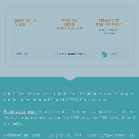
NOM DE LA
PRIX DU
TENDANCE
VILLE
FIOUL
PAR RAPPORT
AUJOURD'HUI
à la semaine
dernière
Tréfumel
1598 € / 1000 Litres
Baisse
Afin d'être informé sur le prix du fioul, Fioulmarket vous le propose
quotidiennement pour Tréfumel (22630), Cotes-d'armor.
Flash actu prix :
Le prix du fioul à Tréfumel est aujourd'hui, le 6 août
2026,
à la baisse
avec un tarif de 1598 euros les 1000 litres de fioul
ordinaire.
Information prix :
Le prix du fioul dans Cotes-d'armor est