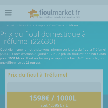
Accueil
Prix du fioul
Bretagne
Cotes-D'armor
Tréfumel
Prix du fioul domestique à
Tréfumel (22630)
Quotidiennement, notre site vous informe sur le prix du fioul à Tréfumel
(22630), Cotes-d'Armor.
Aujourd’hui, le
,
le prix du fioul est de
1598 euros
pour
1000 litres
. Il est en baisse par rapport à hier (1620 euros le
, soit
une différence de
22 euros
).
Prix du fioul à
Tréfumel
1598
€ / 1000L
soit 1,598€ / L