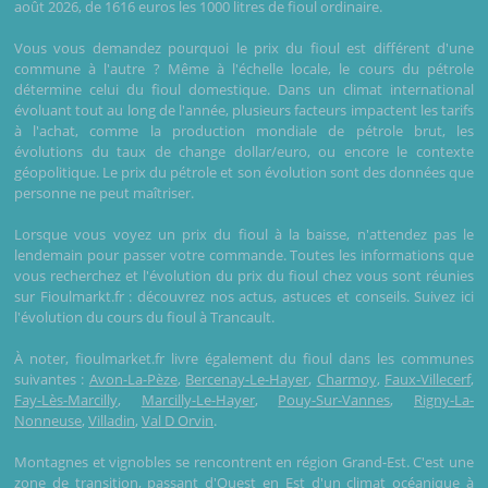
août 2026, de 1616 euros les 1000 litres de fioul ordinaire.
Vous vous demandez pourquoi le prix du fioul est différent d'une
commune à l'autre ? Même à l'échelle locale, le cours du pétrole
détermine celui du fioul domestique. Dans un climat international
évoluant tout au long de l'année, plusieurs facteurs impactent les tarifs
à l'achat, comme la production mondiale de pétrole brut, les
évolutions du taux de change dollar/euro, ou encore le contexte
géopolitique. Le prix du pétrole et son évolution sont des données que
personne ne peut maîtriser.
Lorsque vous voyez un prix du fioul à la baisse, n'attendez pas le
lendemain pour passer votre commande. Toutes les informations que
vous recherchez et l'évolution du prix du fioul chez vous sont réunies
sur Fioulmarkt.fr : découvrez nos actus, astuces et conseils. Suivez ici
l'évolution du cours du fioul à Trancault.
À noter, fioulmarket.fr livre également du fioul dans les communes
suivantes :
Avon-La-Pèze
,
Bercenay-Le-Hayer
,
Charmoy
,
Faux-Villecerf
,
Fay-Lès-Marcilly
,
Marcilly-Le-Hayer
,
Pouy-Sur-Vannes
,
Rigny-La-
Nonneuse
,
Villadin
,
Val D Orvin
.
Montagnes et vignobles se rencontrent en région Grand-Est. C'est une
zone de transition, passant d'Ouest en Est d'un climat océanique à