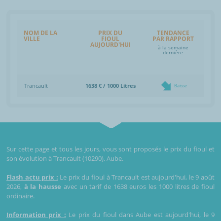
NOM DE LA
PRIX DU
TENDANCE
VILLE
FIOUL
PAR RAPPORT
AUJOURD'HUI
à la semaine
dernière
Trancault
1638 € / 1000 Litres
Baisse
Sur cette page et tous les jours, vous sont proposés le prix du fioul et
son évolution à Trancault (10290), Aube.
Flash actu prix :
Le prix du fioul à Trancault est aujourd'hui, le 9 août
2026,
à la hausse
avec un tarif de 1638 euros les 1000 litres de fioul
ordinaire.
Information prix :
Le prix du fioul dans Aube est aujourd'hui, le 9