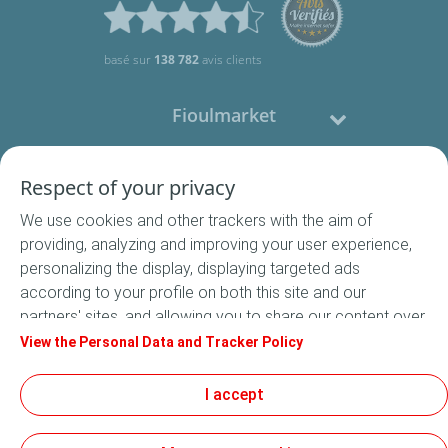
basé sur
138 782
avis clients
Fioulmarket
Fioul domestique
Respect of your privacy
We use cookies and other trackers with the aim of
Nous contacter
providing, analyzing and improving your user experience,
personalizing the display, displaying targeted ads
Suivez-nous
according to your profile on both this site and our
partners' sites, and allowing you to share our content over
social media. In accordance with French legislation,
View the Personal Data and Tracker Policy
certain audience measurement cookies are stored by
default. You can change your cookie settings at any time
I accept
Conditions Générales de Vente
by clicking on the "Manage my cookies" button. By clicking
Conditions générales d'utilisation
on the "Accept" button, you agree that we may store all