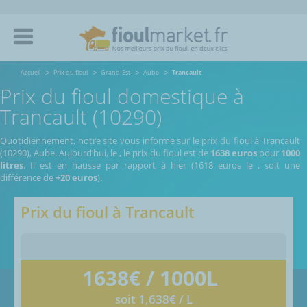
Accueil
Prix du fioul
Grand-Est
Aube
Trancault
Prix du fioul domestique à
Trancault (10290)
Quotidiennement, notre site vous informe sur le prix du fioul à Trancault
(10290), Aube.
Aujourd’hui, le
,
le prix du fioul est de
1638 euros
pour
1000
litres
. Il est en hausse par rapport à hier (1618 euros le
, soit une
différence de
+20 euros
).
Prix du fioul à
Trancault
1638
€ / 1000L
soit 1,638€ / L