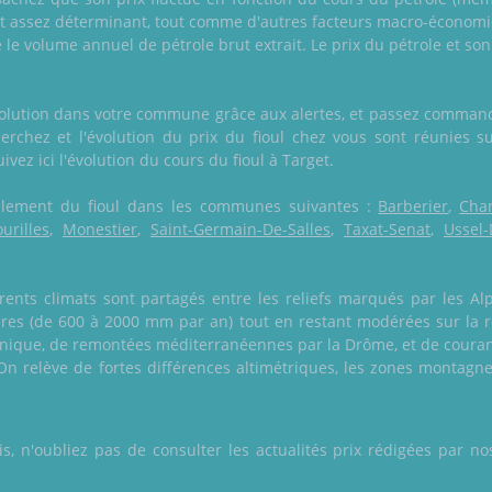
et assez déterminant, tout comme d'autres facteurs macro-économiq
le volume annuel de pétrole brut extrait. Le prix du pétrole et s
volution dans votre commune grâce aux alertes, et passez command
erchez et l'évolution du prix du fioul chez vous sont réunies su
uivez ici l'évolution du cours du fioul à Target.
également du fioul dans les communes suivantes :
Barberier
,
Chan
ourilles
,
Monestier
,
Saint-Germain-De-Salles
,
Taxat-Senat
,
Ussel-
ents climats sont partagés entre les reliefs marqués par les Alpe
ières (de 600 à 2000 mm par an) tout en restant modérées sur la r
éanique, de remontées méditerranéennes par la Drôme, et de coura
 On relève de fortes différences altimétriques, les zones montagne
 n'oubliez pas de consulter les actualités prix rédigées par nos