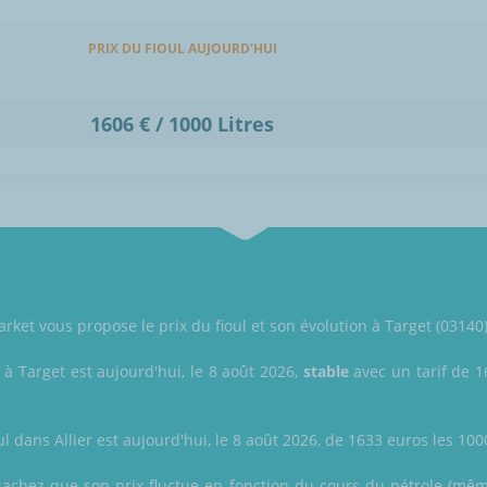
PRIX DU FIOUL AUJOURD'HUI
1606 € / 1000 Litres
et vous propose le prix du fioul et son évolution à Target (03140),
 à Target est aujourd'hui, le 8 août 2026,
stable
avec un tarif de 16
ul dans Allier est aujourd'hui, le 8 août 2026, de 1633 euros les 1000
sachez que son prix fluctue en fonction du cours du pétrole (même 