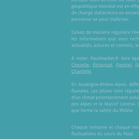
géopolitique mondial est en eff
de change dollar/euro ou encore 
personne ne peut maîtriser.
Suivez de manière régulière l'é
les informations que vous rech
actualités, astuces et conseils. S
À noter, fioulmarket.fr livre 
Chezelle
,
Étroussat
,
Fleuriel
,
F
Chantelle
.
En Auvergne-Rhône-Alpes, différ
fluviales. Les pluies sont régul
d'un climat prioritairement oc
des Alpes et le Massif Central.
que forme la vallée du Rhône.
Chaque semaine et chaque mois,
fluctuations du cours du fioul.