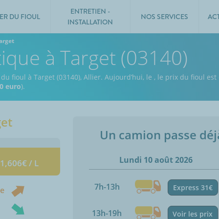
ENTRETIEN -
ER DU FIOUL
NOS SERVICES
AC
INSTALLATION
arget
tique à Target (03140)
u fioul à Target (03140), Allier.
Aujourd’hui, le
,
le prix du fioul es
0 euro
).
get
Un camion passe dé
Lundi 10 août 2026
 1,606€ / L
7h-13h
Express 31€
ne
13h-19h
Voir les prix