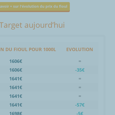
avoir + sur l'évolution du prix du fioul
 Target aujourd’hui
N DU FIOUL POUR 1000L
EVOLUTION
1606€
=
1606€
-35€
1641€
=
1641€
=
1641€
=
1641€
-57€
1698€
-5€