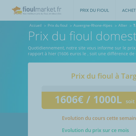
PRIX DU FIOUL
ACHET
Accueil
Prix du fioul
Auvergne-Rhone-Alpes
Allier
T
Prix du fioul domes
Quotidiennement, notre site vous informe sur le prix d
rapport à hier (1606 euros le
, soit une différence de
Prix du fioul à
Tar
1606
€ / 1000L
soit
Evolution du cours cette semai
Evolution du prix sur ce mois