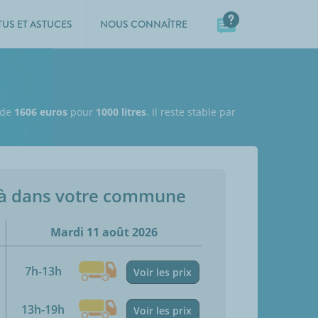
TUS ET ASTUCES
NOUS CONNAÎTRE
t de
1606 euros
pour
1000 litres
. Il reste stable par
jà dans votre commune
Mardi 11 août 2026
7h-13h
Voir les prix
13h-19h
Voir les prix