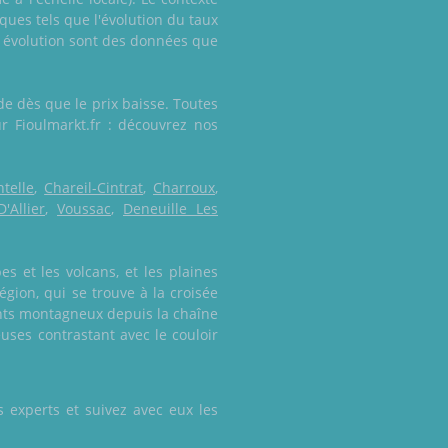
ues tels que l'évolution du taux
on évolution sont des données que
e dès que le prix baisse. Toutes
r Fioulmarkt.fr : découvrez nos
telle
,
Chareil-Cintrat
,
Charroux
,
D'Allier
,
Voussac
,
Deneuille Les
s et les volcans, et les plaines
égion, qui se trouve à la croisée
nts montagneux depuis la chaîne
uses contrastant avec le couloir
 experts et suivez avec eux les