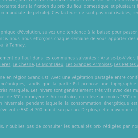
tante dans la fixation du prix du fioul domestique, et plusieurs 
on mondiale de pétrole). Ces facteurs ne sont pas maîtrisables, r
raphique d'évolution, suivez une tendance à la baisse pour passe
rance, nous nous efforçons chaque semaine de vous apporter des in
ioul à Tannay.
galement du fioul dans les communes suivantes :
Artaise-Le-Vivier
,
rieres
,
Le Chesne
,
Le Mont Dieu
,
Les Grandes-Armoises
,
Les Petites
ne en région Grand-Est. Avec une végétation partagée entre conifèr
x océaniques, tandis que la partie Est propose une topographie
très marquée. Les hivers sont généralement très vifs avec des ma
s de 6°C en moyenne. Au contraire, on relève au moins 25°C en é
n hivernale pendant laquelle la consommation énergétique est p
ève entre 550 et 700 mm d'eau par an. De plus, cette moyenne est p
 n'oubliez pas de consulter les actualités prix rédigées par nos