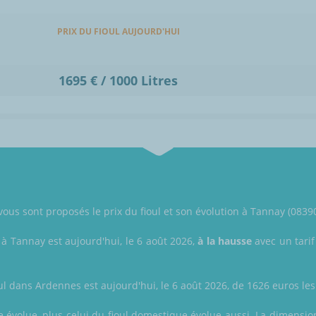
PRIX DU FIOUL AUJOURD'HUI
1695 € / 1000 Litres
 vous sont proposés le prix du fioul et son évolution à Tannay (0839
 à Tannay est aujourd'hui, le 6 août 2026,
à la hausse
avec un tarif
ul dans Ardennes est aujourd'hui, le 6 août 2026, de 1626 euros les 
le évolue, plus celui du fioul domestique évolue aussi. La dimensio