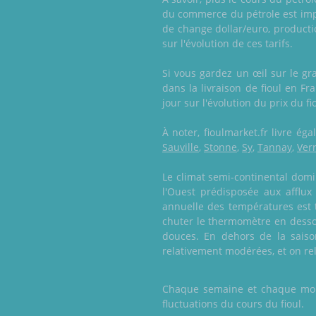
du commerce du pétrole est impor
de change dollar/euro, producti
sur l'évolution de ces tarifs.
Si vous gardez un œil sur le g
dans la livraison de fioul en F
jour sur l'évolution du prix du f
À noter, fioulmarket.fr livre é
Sauville
,
Stonne
,
Sy
,
Tannay
,
Ver
Le climat semi-continental domi
l'Ouest prédisposée aux afflu
annuelle des températures est 
chuter le thermomètre en dessou
douces. En dehors de la saiso
relativement modérées, et on rel
Chaque semaine et chaque mois,
fluctuations du cours du fioul.