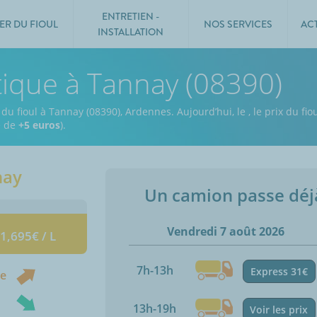
ENTRETIEN -
ER DU FIOUL
NOS SERVICES
AC
INSTALLATION
tique à Tannay (08390)
 du fioul à Tannay (08390), Ardennes.
Aujourd’hui, le
,
le prix du fio
e de
+5 euros
).
nay
Un camion passe dé
Vendredi 7 août 2026
 1,695€ / L
7h-13h
Express 31€
ne
13h-19h
Voir les prix