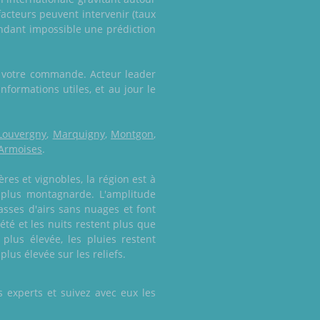
facteurs peuvent intervenir (taux
endant impossible une prédiction
r votre commande. Acteur leader
formations utiles, et au jour le
Louvergny
,
Marquigny
,
Montgon
,
 Armoises
.
es et vignobles, la région est à
 plus montagnarde. L'amplitude
sses d'airs sans nuages et font
té et les nuits restent plus que
lus élevée, les pluies restent
lus élevée sur les reliefs.
 experts et suivez avec eux les