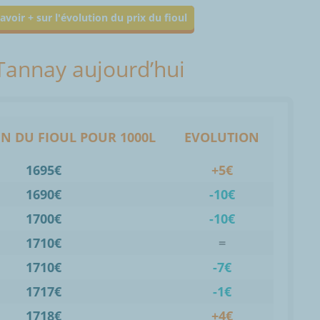
avoir + sur l'évolution du prix du fioul
 Tannay aujourd’hui
N DU FIOUL POUR 1000L
EVOLUTION
1695€
+5€
1690€
-10€
1700€
-10€
1710€
=
1710€
-7€
1717€
-1€
1718€
+4€