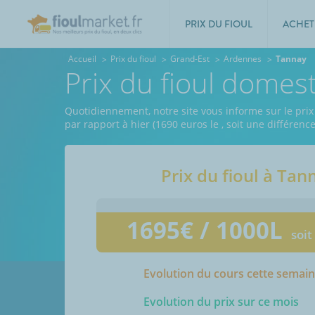
PRIX DU FIOUL
ACHET
Accueil
Prix du fioul
Grand-Est
Ardennes
Tannay
Prix du fioul domes
Quotidiennement, notre site vous informe sur le prix
par rapport à hier (1690 euros le
, soit une différenc
Prix du fioul à
Tan
1695
€ / 1000L
soit
Evolution du cours cette semai
Evolution du prix sur ce mois