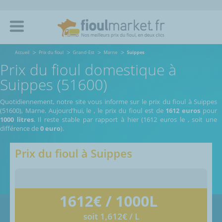
Accueil
Prix du fioul
Grand-Est
Marne
Suippes
Prix du fioul domestique à
Suippes (51600)
Quotidiennement, notre site vous informe sur le prix du fioul à Suippes
(51600), Marne.
Aujourd’hui, le
,
le prix du fioul est de
1612 euros
pour
1000 litres
. Il reste stable par rapport à hier (1612 euros le
, soit une
différence de
0 euro
).
Prix du fioul à
Suippes
1612
€ / 1000L
soit 1,612€ / L