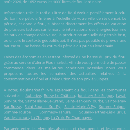
août 2026, de 1652 euros les 1000 litres de fioul ordinaire.
Information utile, le tarif du litre de fioul évolue parallèlement à celui
du baril de pétrole (même à l'échelle de votre ville de résidence). Le
pétrole, et donc le fioul, subissent directement les effets de variation
de plusieurs facteurs sur le marché international des énergies (comme
les taux de change dollar/euro, la production annuelle de pétrole brut,
ou encore le contexte géopolitique). Il n'est pas possible de prévoir une
hausse ou une baisse du cours du pétrole du jour au lendemain.
Faites des économies en restant informé d'une baisse du prix du fioul
grâce au service d'alerte Fioulmarket. Afin de vous permettre de passer
commande dans les meilleures conditions possibles, nous vous
proposons toutes les semaines des actualités relatives à la
consommation de fioul et à l'évolution de son prix à Suippes.
À noter, fioulmarket.fr livre également du fioul dans les communes
suivantes :
Auberive
,
Bussy-Le-Château
,
Jonchery-Sur-Suippe
,
Laval-
Sur-Tourbe
,
Saint-Hilaire-Le-Grand
,
Saint-Jean-Sur-Tourbe
,
Saint-Rémy-
Sur-Bussy
,
Saint-Souplet-Sur-Py
,
Sainte-Marie-À-Py
,
Somme-Suippe
,
Somme-Tourbe
,
Sommepy-Tahure
,
Souain-Perthes-Lès-Hurlus
,
Vaudesincourt
,
La Cheppe
,
La Croix-En-Champagne
.
Partagée entre les vignobles alsaciens et champenois et les grandes