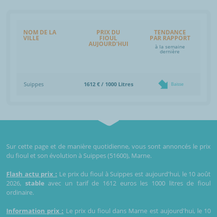
NOM DE LA
PRIX DU
TENDANCE
VILLE
FIOUL
PAR RAPPORT
AUJOURD'HUI
à la semaine
dernière
Suippes
1612 € / 1000 Litres
Baisse
Sur cette page et de manière quotidienne, vous sont annoncés le prix
du fioul et son évolution à Suippes (51600), Marne.
Flash actu prix :
Le prix du fioul à Suippes est aujourd'hui, le 10 août
2026,
stable
avec un tarif de 1612 euros les 1000 litres de fioul
ordinaire.
Information prix :
Le prix du fioul dans Marne est aujourd'hui, le 10