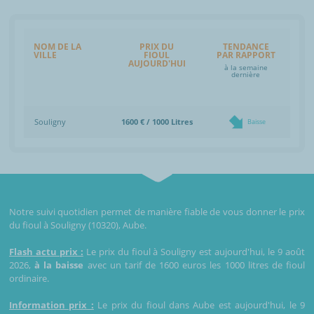
NOM DE LA
PRIX DU
TENDANCE
VILLE
FIOUL
PAR RAPPORT
AUJOURD'HUI
à la semaine
dernière
Souligny
1600 € / 1000 Litres
Baisse
Notre suivi quotidien permet de manière fiable de vous donner le prix
du fioul à Souligny (10320), Aube.
Flash actu prix :
Le prix du fioul à Souligny est aujourd'hui, le 9 août
2026,
à la baisse
avec un tarif de 1600 euros les 1000 litres de fioul
ordinaire.
Information prix :
Le prix du fioul dans Aube est aujourd'hui, le 9