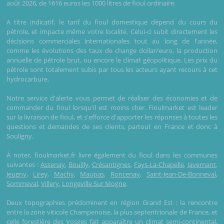
août 2026, de 1616 euros les 1000 litres de fioul ordinaire.
A titre indicatif, le tarif du fioul domestique dépend du cours du
pétrole, et impacte même votre localité. Celui-ci subit directement les
décisions commerciales internationales tout au long de l'année,
comme les évolutions des taux de change dollar/euro, la production
annuelle de pétrole brut, ou encore le climat géopolitique. Les prix du
pétrole sont totalement subis par tous les acteurs ayant recours à cet
hydrocarbure.
Notre service d'alerte vous permet de réaliser des économies et de
commander du fioul lorsqu'il est moins cher. Fioulmarket est leader
sur la livraison de fioul, et s'efforce d'apporter les réponses à toutes les
questions et demandes de ses clients, partout en France et donc à
Souligny.
À noter, fioulmarket.fr livre également du fioul dans les communes
suivantes :
Assenay
,
Bouilly
,
Crésantignes
,
Fays-La-Chapelle
,
Javernant
,
Jeugny
,
Lirey
,
Machy
,
Maupas
,
Roncenay
,
Saint-Jean-De-Bonneval
,
Sommeval
,
Villery
,
Longeville Sur Mogne
.
Deux topographies prédominent en région Grand Est : la rencontre
entre la zone viticole Champenoise, la plus septentrionale de France, et
celle forestière des Vosges fait apparaître un climat semi-continental.