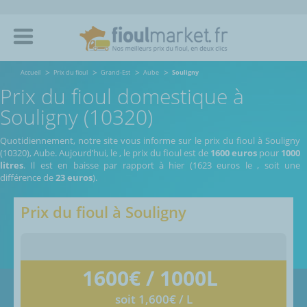
Accueil
Prix du fioul
Grand-Est
Aube
Souligny
Prix du fioul domestique à
Souligny (10320)
Quotidiennement, notre site vous informe sur le prix du fioul à Souligny
(10320), Aube.
Aujourd’hui, le
,
le prix du fioul est de
1600 euros
pour
1000
litres
. Il est en baisse par rapport à hier (1623 euros le
, soit une
différence de
23 euros
).
Prix du fioul à
Souligny
1600
€ / 1000L
soit 1,600€ / L