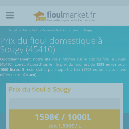
Accueil
Prix du fioul
Centre-Val-De-Loire
Loiret
Sougy
Prix du fioul domestique à
Sougy (45410)
Quotidiennement, notre site vous informe sur le prix du fioul à Sougy
(45410), Loiret.
Aujourd’hui, le
,
le prix du fioul est de
1598 euros
pour
1000 litres
. Il reste stable par rapport à hier (1598 euros le
, soit une
différence de
0 euro
).
Prix du fioul à
Sougy
1598
€ / 1000L
soit 1,598€ / L