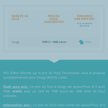
NOM DE LA
PRIX DU
TENDANCE
VILLE
FIOUL
PAR RAPPORT
AUJOURD'HUI
à la semaine
dernière
Sougy
1598 € / 1000 Litres
Baisse
Afin d'être informé sur le prix du fioul, Fioulmarket vous le propose
quotidiennement pour Sougy (45410), Loiret.
Flash actu prix :
Le prix du fioul à Sougy est aujourd'hui, le 9 août
2026,
stable
avec un tarif de 1598 euros les 1000 litres de fioul
ordinaire.
Information prix :
Le prix du fioul dans Loiret est aujourd'hui, le 9