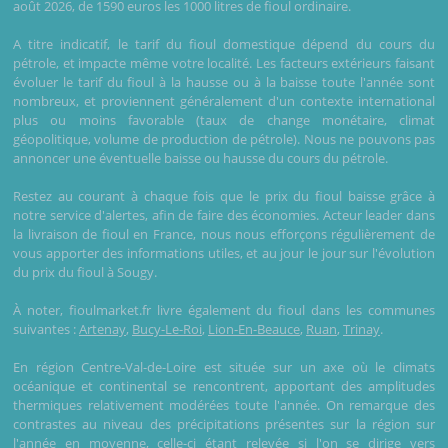
août 2026, de 1590 euros les 1000 litres de fioul ordinaire.
A titre indicatif, le tarif du fioul domestique dépend du cours du
pétrole, et impacte même votre localité. Les facteurs extérieurs faisant
évoluer le tarif du fioul à la hausse ou à la baisse toute l'année sont
nombreux, et proviennent généralement d'un contexte international
plus ou moins favorable (taux de change monétaire, climat
géopolitique, volume de production de pétrole). Nous ne pouvons pas
annoncer une éventuelle baisse ou hausse du cours du pétrole.
Restez au courant à chaque fois que le prix du fioul baisse grâce à
notre service d'alertes, afin de faire des économies. Acteur leader dans
la livraison de fioul en France, nous nous efforçons régulièrement de
vous apporter des informations utiles, et au jour le jour sur l'évolution
du prix du fioul à Sougy.
À noter, fioulmarket.fr livre également du fioul dans les communes
suivantes :
Artenay
,
Bucy-Le-Roi
,
Lion-En-Beauce
,
Ruan
,
Trinay
.
En région Centre-Val-de-Loire est située sur un axe où le climats
océanique et continental se rencontrent, apportant des amplitudes
thermiques relativement modérées toute l'année. On remarque des
contrastes au niveau des précipitations présentes sur la région sur
l'année en moyenne, celle-ci étant relevée si l'on se dirige vers