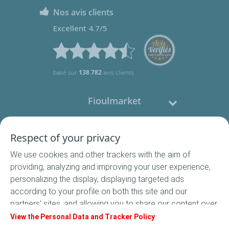
Nos avis clients
Excellent 4.7/5
basé sur
138 782
avis clients
Fioulmarket
Fioul domestique
Respect of your privacy
We use cookies and other trackers with the aim of
Nous contacter
providing, analyzing and improving your user experience,
personalizing the display, displaying targeted ads
Suivez-nous
according to your profile on both this site and our
partners' sites, and allowing you to share our content over
social media. In accordance with French legislation,
View the Personal Data and Tracker Policy
certain audience measurement cookies are stored by