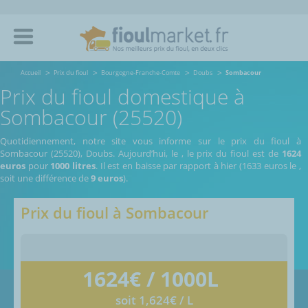
Accueil
Prix du fioul
Bourgogne-Franche-Comte
Doubs
Sombacour
Prix du fioul domestique à
Sombacour (25520)
Quotidiennement, notre site vous informe sur le prix du fioul à
Sombacour (25520), Doubs.
Aujourd’hui, le
,
le prix du fioul est de
1624
euros
pour
1000 litres
. Il est en baisse par rapport à hier (1633 euros le
,
soit une différence de
9 euros
).
Prix du fioul à
Sombacour
1624
€ / 1000L
soit 1,624€ / L