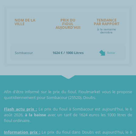
NOM DE LA
PRIX DU
TENDANCE
VILLE
FIOUL
PAR RAPPORT
AUJOURD'HUI
à la semaine
dernière
Sombacour
1624 € / 1000 Litres
Baisse
Afin d'être informé sur le prix du fioul, Fioulmarket vous le propose
quotidiennement pour Sombacour (25520), Doubs.
Flash actu prix :
Le prix du fioul à Sombacour est aujourd'hui, le 6
août 2026,
à la baisse
avec un tarif de 1624 euros les 1000 litres de
fioul ordinaire.
Information prix :
Le prix du fioul dans Doubs est aujourd'hui, le 6