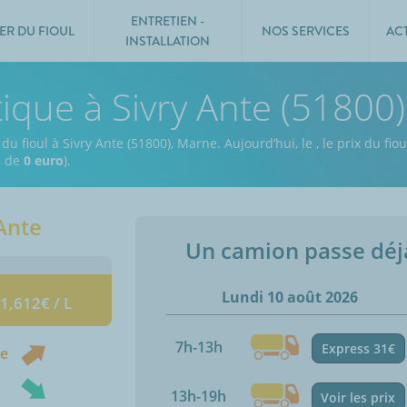
ENTRETIEN -
ER DU FIOUL
NOS SERVICES
AC
INSTALLATION
tique à Sivry Ante (51800)
du fioul à Sivry Ante (51800), Marne.
Aujourd’hui, le
,
le prix du fio
e de
0 euro
).
Ante
Un camion passe dé
Lundi 10 août 2026
 1,612€ / L
7h-13h
Express 31€
ne
13h-19h
Voir les prix