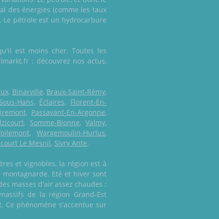
onal des énergies (comme les taux
). Le pétrole est un hydrocarbure
u'il est moins cher. Toutes les
lmarkt.fr : découvrez nos actus,
eux
,
Binarville
,
Braux-Saint-Rémy
,
Sous-Hans
,
Éclaires
,
Florent-En-
iremont
,
Passavant-En-Argonne
,
zicourt
,
Somme-Bionne
,
Valmy
,
Voilemont
,
Wargemoulin-Hurlus
,
court Le Mesnil
,
Sivry Ante
.
es et vignobles, la région est à
s montagnarde. Eté et hiver sont
des masses d'air assez chaudes :
massifs de la région Grand-Est
'Est. Ce phénomène s'accentue sur