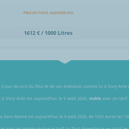
PRIX DU FIOUL AUJOURD'HUI
1612 € / 1000 Litres
jour du prix du fioul et de son évolution, comme ici à Sivry Ante 
l à Sivry Ante est aujourd'hui, le 9 août 2026,
stable
avec un tarif 
ul dans Marne est aujourd'hui, le 9 août 2026, de 1652 euros les 1000
e baril de pétrole évolue le tarif du fioul domestique en subit les 