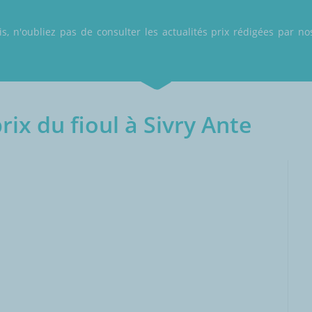
 n'oubliez pas de consulter les actualités prix rédigées par nos
ix du fioul à Sivry Ante
000L