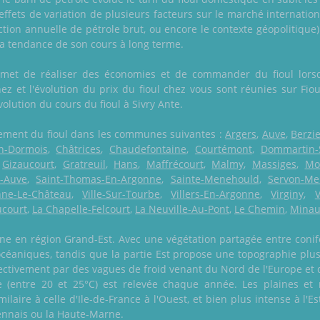
 effets de variation de plusieurs facteurs sur le marché internati
tion annuelle de pétrole brut, ou encore le contexte géopolitique
a tendance de son cours à long terme.
rmet de réaliser des économies et de commander du fioul lorsq
z et l'évolution du prix du fioul chez vous sont réunies sur Fiou
évolution du cours du fioul à Sivry Ante.
galement du fioul dans les communes suivantes :
Argers
,
Auve
,
Berzi
n-Dormois
,
Châtrices
,
Chaudefontaine
,
Courtémont
,
Dommartin-
,
Gizaucourt
,
Gratreuil
,
Hans
,
Maffrécourt
,
Malmy
,
Massiges
,
Mo
r-Auve
,
Saint-Thomas-En-Argonne
,
Sainte-Menehould
,
Servon-Mel
nne-Le-Château
,
Ville-Sur-Tourbe
,
Villers-En-Argonne
,
Virginy
,
ucourt
,
La Chapelle-Felcourt
,
La Neuville-Au-Pont
,
Le Chemin
,
Minau
ne en région Grand-Est. Avec une végétation partagée entre conifèr
océaniques, tandis que la partie Est propose une topographie plu
ctivement par des vagues de froid venant du Nord de l'Europe et 
 (entre 20 et 25°C) est relevée chaque année. Les plaines et 
ilaire à celle d'Ile-de-France à l'Ouest, et bien plus intense à l
dennais ou la Haute-Marne.