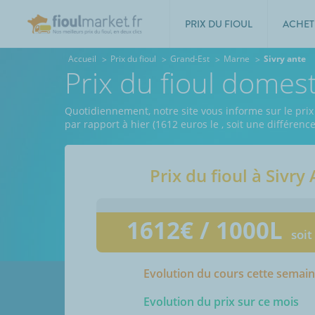
PRIX DU FIOUL
ACHET
Accueil
Prix du fioul
Grand-Est
Marne
Sivry ante
Prix du fioul domes
Quotidiennement, notre site vous informe sur le prix 
par rapport à hier (1612 euros le
, soit une différenc
Prix du fioul à
Sivry 
1612
€ / 1000L
soit
Evolution du cours cette semai
Evolution du prix sur ce mois