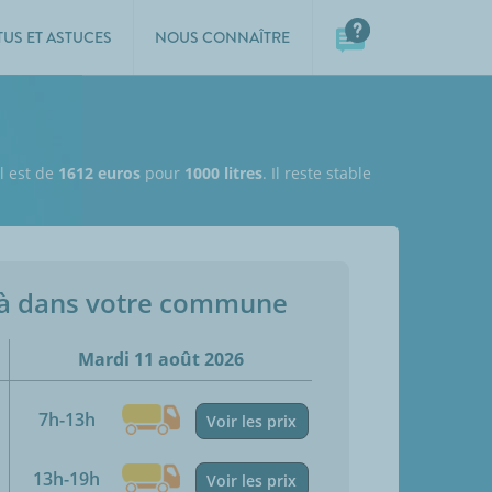
TUS ET ASTUCES
NOUS CONNAÎTRE
ul est de
1612 euros
pour
1000 litres
. Il reste stable
jà dans votre commune
Mardi 11 août 2026
7h-13h
Voir les prix
13h-19h
Voir les prix