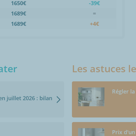
1650€
-39€
1689€
=
1689€
+4€
ater
Les astuces l
Régler la
n juillet 2026 : bilan
Prix d'un