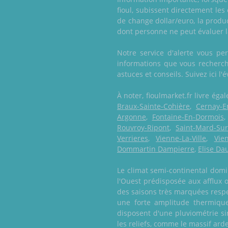
fioul, subissent directement les
de change dollar/euro, la produc
dont personne ne peut évaluer l
Notre service d'alerte vous pe
informations que vous recherche
astuces et conseils. Suivez ici l'
À noter, fioulmarket.fr livre é
Braux-Sainte-Cohière
,
Cernay-E
Argonne
,
Fontaine-En-Dormois
Rouvroy-Ripont
,
Saint-Mard-Su
Verrieres
,
Vienne-La-Ville
,
Vie
Dommartin Dampierre
,
Elise Da
Le climat semi-continental domi
l'Ouest prédisposée aux afflux 
des saisons très marquées respe
une forte amplitude thermique
disposent d'une pluviométrie sim
les reliefs, comme le massif ar