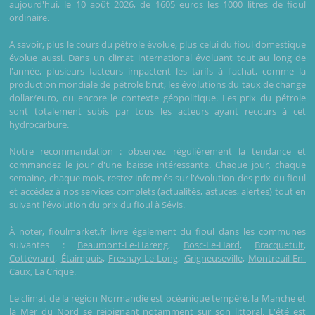
aujourd'hui, le 10 août 2026, de 1605 euros les 1000 litres de fioul
ordinaire.
A savoir, plus le cours du pétrole évolue, plus celui du fioul domestique
évolue aussi. Dans un climat international évoluant tout au long de
l'année, plusieurs facteurs impactent les tarifs à l'achat, comme la
production mondiale de pétrole brut, les évolutions du taux de change
dollar/euro, ou encore le contexte géopolitique. Les prix du pétrole
sont totalement subis par tous les acteurs ayant recours à cet
hydrocarbure.
Notre recommandation : observez régulièrement la tendance et
commandez le jour d'une baisse intéressante. Chaque jour, chaque
semaine, chaque mois, restez informés sur l'évolution des prix du fioul
et accédez à nos services complets (actualités, astuces, alertes) tout en
suivant l'évolution du prix du fioul à Sévis.
À noter, fioulmarket.fr livre également du fioul dans les communes
suivantes :
Beaumont-Le-Hareng
,
Bosc-Le-Hard
,
Bracquetuit
,
Cottévrard
,
Étaimpuis
,
Fresnay-Le-Long
,
Grigneuseville
,
Montreuil-En-
Caux
,
La Crique
.
Le climat de la région Normandie est océanique tempéré, la Manche et
la Mer du Nord se rejoignant notamment sur son littoral. L'été est