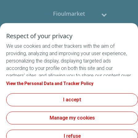
Fioulmarket
Fioul domestique
Respect of your privacy
We use cookies and other trackers with the aim of
Nous contacter
providing, analyzing and improving your user experience,
personalizing the display, displaying targeted ads
Suivez-nous
according to your profile on both this site and our
partners' sites, and allowing you to share our content over
social media. In accordance with French legislation,
View the Personal Data and Tracker Policy
certain audience measurement cookies are stored by
default. You can change your cookie settings at any time
I accept
Conditions Générales de Vente
by clicking on the "Manage my cookies" button. By clicking
Conditions générales d'utilisation
on the "Accept" button, you agree that we may store all
Mentions légales
Manage my cookies
cookies on your device. If you click on "Decline", only the
Données Personnelles
technical cookies required for the site to function
Cookies
correctly will be used. For more information, especially
I refuse
Accessibilité : non conforme