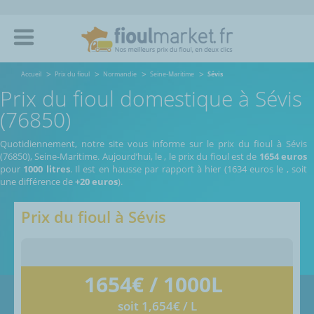
Accueil
Prix du fioul
Normandie
Seine-Maritime
Sévis
Prix du fioul domestique à Sévis
(76850)
Quotidiennement, notre site vous informe sur le prix du fioul à Sévis
(76850), Seine-Maritime.
Aujourd’hui, le
,
le prix du fioul est de
1654 euros
pour
1000 litres
. Il est en hausse par rapport à hier (1634 euros le
, soit
une différence de
+20 euros
).
Prix du fioul à
Sévis
1654
€ / 1000L
soit 1,654€ / L