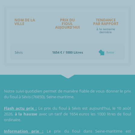
NOM DE LA
PRIX DU
TENDANCE
VILLE
FIOUL
PAR RAPPORT
AUJOURD'HUI
à la semaine
dernière
Sévis
1654 € / 1000 Litres
Baisse
Notre suivi quotidien permet de manière fiable de vous donner le prix
du fioul à Sévis (76850), Seine-maritime.
Flash actu prix :
Le prix du fioul à Sévis est aujourd'hui, le 10 août
2026,
à la hausse
avec un tarif de 1654 euros les 1000 litres de fioul
ordinaire.
Information prix :
Le prix du fioul dans Seine-maritime est