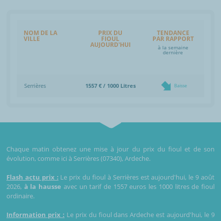
NOM DE LA
PRIX DU
TENDANCE
VILLE
FIOUL
PAR RAPPORT
AUJOURD'HUI
à la semaine
dernière
Serrières
1557 € / 1000 Litres
Baisse
Chaque matin obtenez une mise à jour du prix du fioul et de son
évolution, comme ici à Serrières (07340), Ardeche.
Flash actu prix :
Le prix du fioul à Serrières est aujourd'hui, le 9 août
2026,
à la hausse
avec un tarif de 1557 euros les 1000 litres de fioul
ordinaire.
Information prix :
Le prix du fioul dans Ardeche est aujourd'hui, le 9