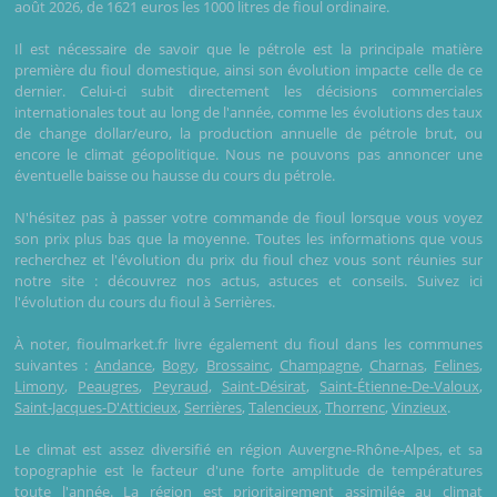
août 2026, de 1621 euros les 1000 litres de fioul ordinaire.
Il est nécessaire de savoir que le pétrole est la principale matière
première du fioul domestique, ainsi son évolution impacte celle de ce
dernier. Celui-ci subit directement les décisions commerciales
internationales tout au long de l'année, comme les évolutions des taux
de change dollar/euro, la production annuelle de pétrole brut, ou
encore le climat géopolitique. Nous ne pouvons pas annoncer une
éventuelle baisse ou hausse du cours du pétrole.
N'hésitez pas à passer votre commande de fioul lorsque vous voyez
son prix plus bas que la moyenne. Toutes les informations que vous
recherchez et l'évolution du prix du fioul chez vous sont réunies sur
notre site : découvrez nos actus, astuces et conseils. Suivez ici
l'évolution du cours du fioul à Serrières.
À noter, fioulmarket.fr livre également du fioul dans les communes
suivantes :
Andance
,
Bogy
,
Brossainc
,
Champagne
,
Charnas
,
Felines
,
Limony
,
Peaugres
,
Peyraud
,
Saint-Désirat
,
Saint-Étienne-De-Valoux
,
Saint-Jacques-D'Atticieux
,
Serrières
,
Talencieux
,
Thorrenc
,
Vinzieux
.
Le climat est assez diversifié en région Auvergne-Rhône-Alpes, et sa
topographie est le facteur d'une forte amplitude de températures
toute l'année. La région est prioritairement assimilée au climat