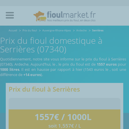
Accueil
Prix du fioul
Auvergne-Rhone-Alpes
Ardeche
Serrières
Prix du fioul domestique à
Serrières (07340)
Quotidiennement, notre site vous informe sur le prix du fioul à Serrières
(07340), Ardeche.
Aujourd’hui, le
,
le prix du fioul est de
1557 euros
pour
1000 litres
. Il est en hausse par rapport à hier (1543 euros le
, soit une
différence de
+14 euros
).
Prix du fioul à
Serrières
1557
€ / 1000L
soit 1,557€ / L