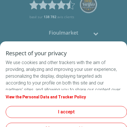
basé sur
138 782
avis clients
Fioulmarket
Fioul domestique
Respect of your privacy
We use cookies and other trackers with the aim of
Nous contacter
providing, analyzing and improving your user experience,
personalizing the display, displaying targeted ads
Suivez-nous
according to your profile on both this site and our
partners' sites, and allowing you to share our content over
social media. In accordance with French legislation,
View the Personal Data and Tracker Policy
certain audience measurement cookies are stored by
default. You can change your cookie settings at any time
I accept
Conditions Générales de Vente
by clicking on the "Manage my cookies" button. By clicking
Conditions générales d'utilisation
on the "Accept" button, you agree that we may store all