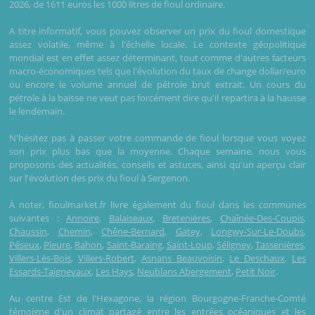
2026, de 1611 euros les 1000 litres de fioul ordinaire.
A titre informatif, vous pouvez observer un prix du fioul domestique
assez volatile, même à l'échelle locale. Le contexte géopolitique
mondial est en effet assez déterminant, tout comme d'autres facteurs
macro-économiques tels que l'évolution du taux de change dollar/euro
ou encore le volume annuel de pétrole brut extrait. Un cours du
pétrole à la baisse ne veut pas forcément dire qu'il repartira à la hausse
le lendemain.
N'hésitez pas à passer votre commande de fioul lorsque vous voyez
son prix plus bas que la moyenne. Chaque semaine, nous vous
proposons des actualités, conseils et astuces, ainsi qu'un aperçu clair
sur l'évolution des prix du fioul à Sergenon.
À noter, fioulmarket.fr livre également du fioul dans les communes
suivantes :
Annoire
,
Balaiseaux
,
Bretenières
,
Chaînée-Des-Coupis
,
Chaussin
,
Chemin
,
Chêne-Bernard
,
Gatey
,
Longwy-Sur-Le-Doubs
,
Péseux
,
Pleure
,
Rahon
,
Saint-Baraing
,
Saint-Loup
,
Séligney
,
Tassenières
,
Villers-Lès-Bois
,
Villers-Robert
,
Asnans Beauvoisin
,
Le Deschaux
,
Les
Essards-Taignevaux
,
Les Hays
,
Neublans Abergement
,
Petit Noir
.
Au centre Est de l'Hexagone, la région Bourgogne-Franche-Comté
témoigne d'un climat partagé entre les entrées océaniques et les