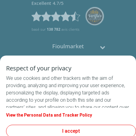
Excellent 4.7/5
basé sur
138 782
avis clients
Fioulmarket
Fioul domestique
Respect of your privacy
We use cookies and other trackers with the aim of
Nous contacter
providing, analyzing and improving your user experience,
personalizing the display, displaying targeted ads
Suivez-nous
according to your profile on both this site and our
partners' sites, and allowing you to share our content over
social media. In accordance with French legislation,
View the Personal Data and Tracker Policy
certain audience measurement cookies are stored by
default. You can change your cookie settings at any time
I accept
Conditions Générales de Vente