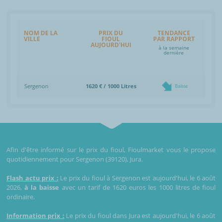
NOM DE LA
PRIX DU
TENDANCE
VILLE
FIOUL
PAR RAPPORT
AUJOURD'HUI
à la semaine
dernière
Sergenon
1620 € / 1000 Litres
Baisse
Afin d'être informé sur le prix du fioul, Fioulmarket vous le propose
quotidiennement pour Sergenon (39120), Jura.
Flash actu prix :
Le prix du fioul à Sergenon est aujourd'hui, le 6 août
2026,
à la baisse
avec un tarif de 1620 euros les 1000 litres de fioul
ordinaire.
Information prix :
Le prix du fioul dans Jura est aujourd'hui, le 6 août