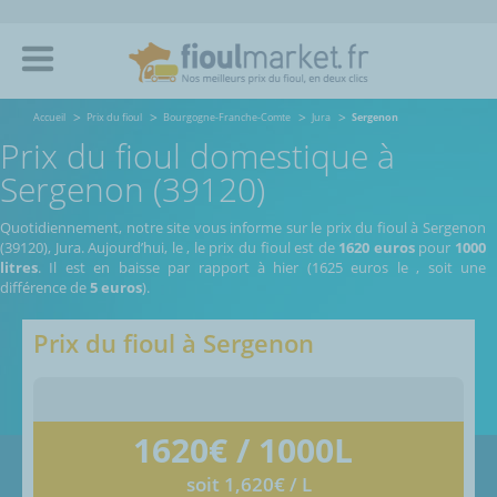
Accueil
Prix du fioul
Bourgogne-Franche-Comte
Jura
Sergenon
Prix du fioul domestique à
Sergenon (39120)
Quotidiennement, notre site vous informe sur le prix du fioul à Sergenon
(39120), Jura.
Aujourd’hui, le
,
le prix du fioul est de
1620 euros
pour
1000
litres
. Il est en baisse par rapport à hier (1625 euros le
, soit une
différence de
5 euros
).
Prix du fioul à
Sergenon
1620
€ / 1000L
soit 1,620€ / L