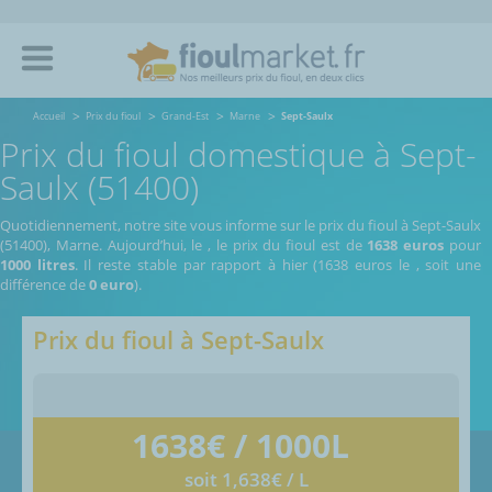
Accueil
Prix du fioul
Grand-Est
Marne
Sept-Saulx
Prix du fioul domestique à Sept-
Saulx (51400)
Quotidiennement, notre site vous informe sur le prix du fioul à Sept-Saulx
(51400), Marne.
Aujourd’hui, le
,
le prix du fioul est de
1638 euros
pour
1000 litres
. Il reste stable par rapport à hier (1638 euros le
, soit une
différence de
0 euro
).
Prix du fioul à
Sept-Saulx
1638
€ / 1000L
soit 1,638€ / L