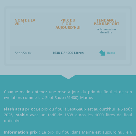
NOM DE LA
PRIX DU
TENDANCE
VILLE
FIOUL
PAR RAPPORT
AUJOURD'HUI
à la semaine
dernière
Sept-Saulx
1638 € / 1000 Litres
Baisse
Chaque matin obtenez une mise à jour du prix du fioul et de son
évolution, comme ici à Sept-Saulx (51400), Marne.
Flash actu prix :
Le prix du fioul à Sept-Saulx est aujourd'hui, le 6 août
2026,
stable
avec un tarif de 1638 euros les 1000 litres de fioul
ordinaire.
Information prix :
Le prix du fioul dans Marne est aujourd'hui, le 6