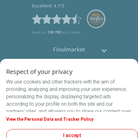
Excellent 4.7/5
basé sur
138 782
avis clients
Fioulmarket
Fioul domestique
Respect of your privacy
We use cookies and other trackers with the aim of
Nous contacter
providing, analyzing and improving your user experience,
personalizing the display, displaying targeted ads
Suivez-nous
according to your profile on both this site and our
partners' sites, and allowing you to share our content over
social media. In accordance with French legislation,
View the Personal Data and Tracker Policy
certain audience measurement cookies are stored by
default. You can change your cookie settings at any time
I accept