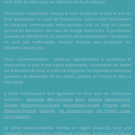
août 2026, de 1662 euros les 1000 litres de fioul ordinaire.
Information importante, lorsque le baril de pétrole évolue le prix du
fioul domestique en subit les fluctuations. Celui-ci subit directement
les décisions commerciales internationales tout au long de l'année,
comme les évolutions des taux de change dollar/euro, la production
annuelle de pétrole brut, ou encore le climat géopolitique. Ces facteurs
ne sont pas maîtrisables, rendant erronée une prédiction sur
l'évolution de ces prix.
Notre recommandation : observez régulièrement le graphique et
commandez le jour d'une baisse intéressante. Fioulmarket est leader
sur la livraison de fioul, et s'efforce d'apporter les réponses à toutes les
questions et demandes de ses clients, partout en France et donc à
Sept-Saulx.
À noter, fioulmarket.fr livre également du fioul dans les communes
suivantes :
Baconnes
,
Billy-Le-Grand
,
Bouy
,
Cuperly
,
Dampierre-Au-
Temple
,
Mourmelon-Le-Grand
,
Mourmelon-Le-Petit
,
Prosnes
,
Saint-
Hilaire-Au-Temple
,
Vadenay
,
Les Grandes-Loges
,
Les Petites Loges
,
Livry Louvercy
.
Le climat semi-continental domine en région Grand-Est. Avec une
végétation partagée entre conifères et vignobles, la région est à l'Ouest