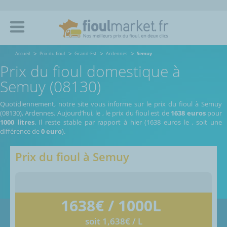
Accueil
Prix du fioul
Grand-Est
Ardennes
Semuy
Prix du fioul domestique à
Semuy (08130)
Quotidiennement, notre site vous informe sur le prix du fioul à Semuy
(08130), Ardennes.
Aujourd’hui, le
,
le prix du fioul est de
1638 euros
pour
1000 litres
. Il reste stable par rapport à hier (1638 euros le
, soit une
différence de
0 euro
).
Prix du fioul à
Semuy
1638
€ / 1000L
soit 1,638€ / L