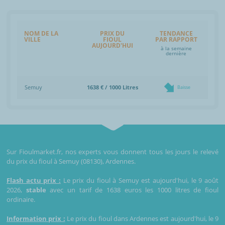
NOM DE LA
PRIX DU
TENDANCE
VILLE
FIOUL
PAR RAPPORT
AUJOURD'HUI
à la semaine
dernière
Semuy
1638 € / 1000 Litres
Baisse
Sur Fioulmarket.fr, nos experts vous donnent tous les jours le relevé
du prix du fioul à Semuy (08130), Ardennes.
Flash actu prix :
Le prix du fioul à Semuy est aujourd'hui, le 9 août
2026,
stable
avec un tarif de 1638 euros les 1000 litres de fioul
ordinaire.
Information prix :
Le prix du fioul dans Ardennes est aujourd'hui, le 9