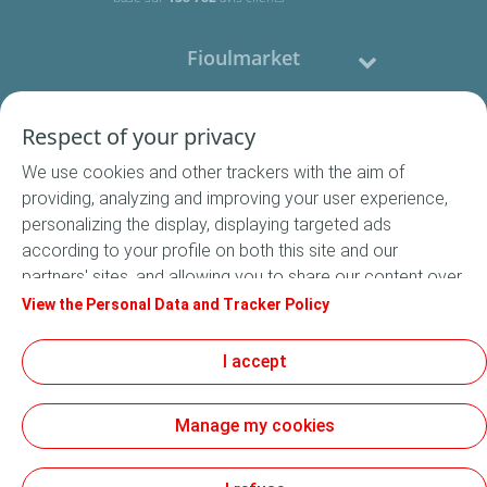
Fioulmarket
Fioul domestique
Respect of your privacy
We use cookies and other trackers with the aim of
Nous contacter
providing, analyzing and improving your user experience,
personalizing the display, displaying targeted ads
Suivez-nous
according to your profile on both this site and our
partners' sites, and allowing you to share our content over
social media. In accordance with French legislation,
View the Personal Data and Tracker Policy
certain audience measurement cookies are stored by
default. You can change your cookie settings at any time
I accept
Conditions Générales de Vente
by clicking on the "Manage my cookies" button. By clicking
Conditions générales d'utilisation
on the "Accept" button, you agree that we may store all
Mentions légales
Manage my cookies
cookies on your device. If you click on "Decline", only the
Données Personnelles
technical cookies required for the site to function
Cookies
correctly will be used. For more information, especially