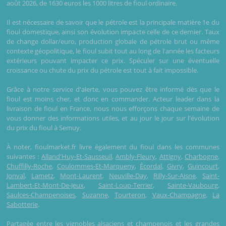
août 2026, de 1630 euros les 1000 litres de fioul ordinaire.
Il est nécessaire de savoir que le pétrole est la principale matière 1e du
fioul domestique, ainsi son évolution impacte celle de ce dernier. Taux
de change dollar/euro, production globale de pétrole brut ou même
contexte géopolitique, le fioul subit tout au long de l'année les facteurs
extérieurs pouvant impacter ce prix. Spéculer sur une éventuelle
croissance ou chute du prix du pétrole est tout à fait impossible.
Grâce à notre service d'alerte, vous pouvez être informé dès que le
fioul est moins cher, et donc en commander. Acteur leader dans la
livraison de fioul en France, nous nous efforçons chaque semaine de
vous donner des informations utiles, et au jour le jour sur l'évolution
du prix du fioul à Semuy.
À noter, fioulmarket.fr livre également du fioul dans les communes
suivantes :
Alland'Huy-Et-Sausseuil
,
Ambly-Fleury
,
Attigny
,
Charbogne
,
Chuffilly-Roche
,
Coulommes-Et-Marqueny
,
Écordal
,
Givry
,
Guincourt
,
Jonval
,
Lametz
,
Mont-Laurent
,
Neuville-Day
,
Rilly-Sur-Aisne
,
Saint-
Lambert-Et-Mont-De-Jeux
,
Saint-Loup-Terrier
,
Sainte-Vaubourg
,
Saulces-Champenoises
,
Suzanne
,
Tourteron
,
Vaux-Champagne
,
La
Sabotterie
.
Partagée entre les vignobles alsaciens et champenois et les grandes