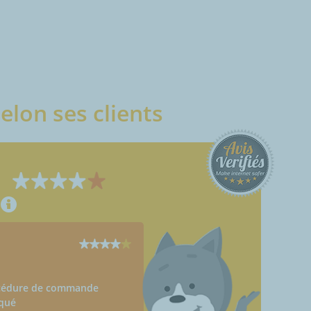
elon ses clients
Procédure de commande
iqué