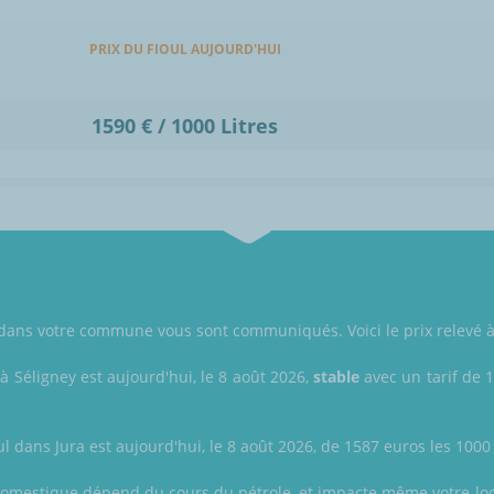
PRIX DU FIOUL AUJOURD'HUI
1590 € / 1000 Litres
ul dans votre commune vous sont communiqués. Voici le prix relevé à 
 à Séligney est aujourd'hui, le 8 août 2026,
stable
avec un tarif de 1
ul dans Jura est aujourd'hui, le 8 août 2026, de 1587 euros les 1000 l
ul domestique dépend du cours du pétrole, et impacte même votre local