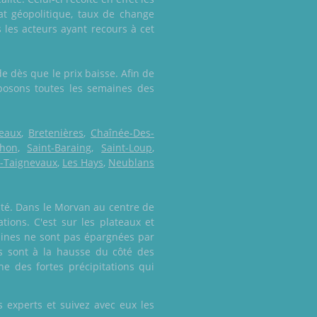
mat géopolitique, taux de change
 les acteurs ayant recours à cet
 dès que le prix baisse. Afin de
posons toutes les semaines des
seaux
,
Bretenières
,
Chaînée-Des-
hon
,
Saint-Baraing
,
Saint-Loup
,
s-Taignevaux
,
Les Hays
,
Neublans
mté. Dans le Morvan au centre de
tions. C'est sur les plateaux et
laines ne sont pas épargnées par
ns sont à la hausse du côté des
e des fortes précipitations qui
 experts et suivez avec eux les