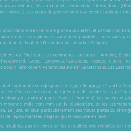
cteurs extérieurs, liés au contexte commercial international (cli
brut produit). Les cours du pétrole sont totalement subis par tous
volution dans votre commune grâce aux alertes, et passez commande
ande dans les meilleures conditions possibles, nous vous pro
mmation de fioul et à l'évolution de son prix à Séligney.
également du fioul dans les communes suivantes :
Annoire
,
Balai
êne-Bernard
,
Gatey
,
Longwy-Sur-Le-Doubs
,
Péseux
,
Pleure
,
Ra
ès-Bois
,
Villers-Robert
,
Asnans Beauvoisin
,
Le Deschaux
,
Les Essard
nal et continental se rejoignent en région Bourgogne-Franche-Co
ds et les étés restent doux, marqués par de nombreuses précipita
 climat plus marqué par le froid et l'humidité. Les vallées et p
 en moyenne mille cent mm sur le pluviomètre, et les estimatio
a. Le Jura, et plus particulièrement ses hauts plateaux, témoign
, et de l'épais manteau neigeux qui le recouvre en hiver.
 n'oubliez pas de consulter les actualités prix rédigées par nos