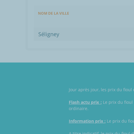
NOM DE LA VILLE
Séligney
Jour après jour, les prix du fio
Flash actu prix :
Le prix du fioul
ordinaire.
Information prix :
Le prix du fio
A titre indicatif, le prix du fio