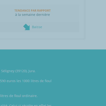
TENDANCE PAR RAPPORT
à la semaine dernière
Baisse
Séligney (39120), Jura.
590 euros les 1000 litres de fioul
itres de fioul ordinaire.
ité. Celui-ci récolte en effet les