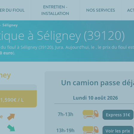
ENTRETIEN -
ER DU FIOUL
NOS SERVICES
AC
INSTALLATION
Séligney
tique à Séligney (39120)
du fioul à Séligney (39120), Jura.
Aujourd’hui, le
,
le prix du fioul es
0 euro
).
gney
Un camion passe dé
Lundi 10 août 2026
 1,590€ / L
7h-13h
Express 31€
ne
13h-19h
Voir les prix