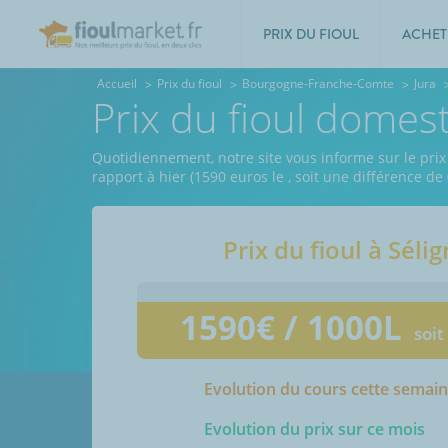
PRIX DU FIOUL
ACHET
Accueil
Prix du fioul
Bourgogne-Franche-Comte
Jura
Prix du fioul domes
Quotidiennement, notre site vous informe sur le prix 
rapport à hier (1590 euros le
, soit une différence de
Prix du fioul à
Séli
1590
€ / 1000L
soit
Evolution du cours cette semai
Evolution du prix sur ce mois