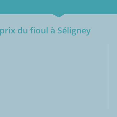
rix du fioul à Séligney
000L