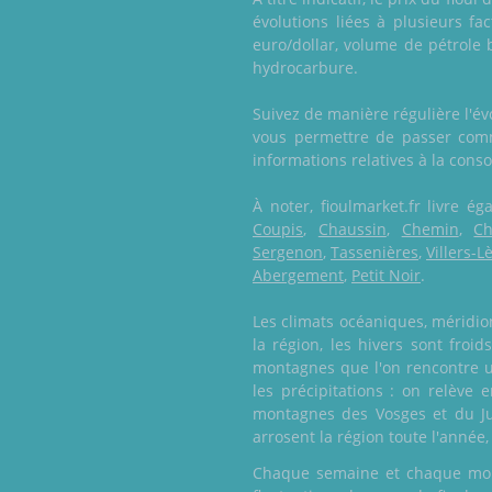
évolutions liées à plusieurs fa
euro/dollar, volume de pétrole 
hydrocarbure.
Suivez de manière régulière l'é
vous permettre de passer comm
informations relatives à la conso
À noter, fioulmarket.fr livre 
Coupis
,
Chaussin
,
Chemin
,
Ch
Sergenon
,
Tassenières
,
Villers-L
Abergement
,
Petit Noir
.
Les climats océaniques, méridio
la région, les hivers sont froi
montagnes que l'on rencontre un
les précipitations : on relève
montagnes des Vosges et du Jur
arrosent la région toute l'année
Chaque semaine et chaque mois,