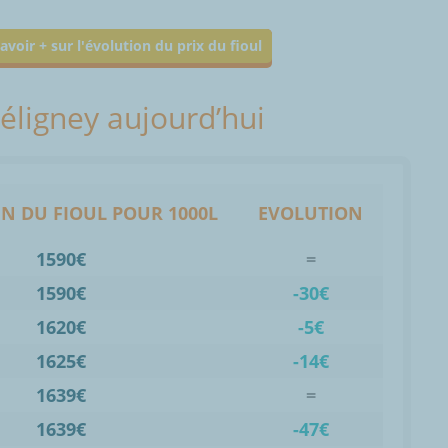
avoir + sur l'évolution du prix du fioul
Séligney aujourd’hui
N DU FIOUL POUR 1000L
EVOLUTION
1590€
=
1590€
-30€
1620€
-5€
1625€
-14€
1639€
=
1639€
-47€