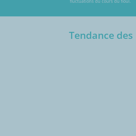
fluctuations du cours du fioul.
Tendance des p
€/1