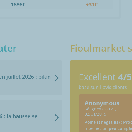
1686€
+31€
ater
Fioulmarket s
Excellent
4/5
n juillet 2026 : bilan
basé sur 1 avis clients
Anonymous
Séligney (39120)
02/01/2015
6 : la hausse se
Point(s) négatif(s) : 
internet un peu compl