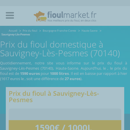
Accueil
Prix du fioul
Bourgogne-Franche-Comte
Haute-Saone
Sauvigney-Lès-Pesmes
Prix du fioul domestique à
Sauvigney-Lès-Pesmes (70140)
Quotidiennement, notre site vous informe sur le prix du fioul à
Sauvigney-Lès-Pesmes (70140), Haute-Saone.
Aujourd’hui, le
,
le prix du
fioul est de
1590 euros
pour
1000 litres
. Il est en baisse par rapport à hier
(1617 euros le
, soit une différence de
27 euros
).
Prix du fioul à
Sauvigney-Lès-
Pesmes
1590
€ / 1000L