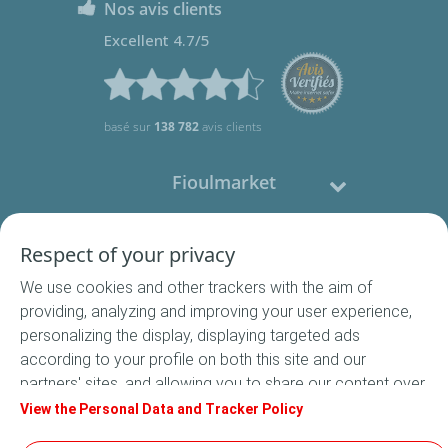
Nos avis clients
Excellent 4.7/5
basé sur
138 782
avis clients
Fioulmarket
Fioul domestique
Respect of your privacy
We use cookies and other trackers with the aim of
Nous contacter
providing, analyzing and improving your user experience,
personalizing the display, displaying targeted ads
Suivez-nous
according to your profile on both this site and our
partners' sites, and allowing you to share our content over
social media. In accordance with French legislation,
View the Personal Data and Tracker Policy
certain audience measurement cookies are stored by