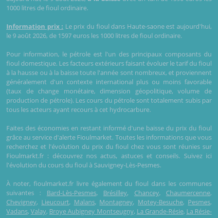
1000 litres de fioul ordinaire.
Information prix :
Le prix du fioul dans Haute-saone est aujourd'hui,
le 9 août 2026, de 1597 euros les 1000 litres de fioul ordinaire.
Pour information, le pétrole est l'un des principaux composants du
fioul domestique. Les facteurs extérieurs faisant évoluer le tarif du fioul
à la hausse ou à la baisse toute l'année sont nombreux, et proviennent
généralement d'un contexte international plus ou moins favorable
(taux de change monétaire, dimension géopolitique, volume de
production de pétrole). Les cours du pétrole sont totalement subis par
tous les acteurs ayant recours à cet hydrocarbure.
Faites des économies en restant informé d'une baisse du prix du fioul
grâce au service d'alerte Fioulmarket. Toutes les informations que vous
recherchez et l'évolution du prix du fioul chez vous sont réunies sur
Fioulmarkt.fr : découvrez nos actus, astuces et conseils. Suivez ici
l'évolution du cours du fioul à Sauvigney-Lès-Pesmes.
À noter, fioulmarket.fr livre également du fioul dans les communes
suivantes :
Bard-Lès-Pesmes
,
Brésilley
,
Chancey
,
Chaumercenne
,
Chevigney
,
Lieucourt
,
Malans
,
Montagney
,
Motey-Besuche
,
Pesmes
,
Vadans
,
Valay
,
Broye Aubigney Montseugny
,
La Grande-Résie
,
La Résie-