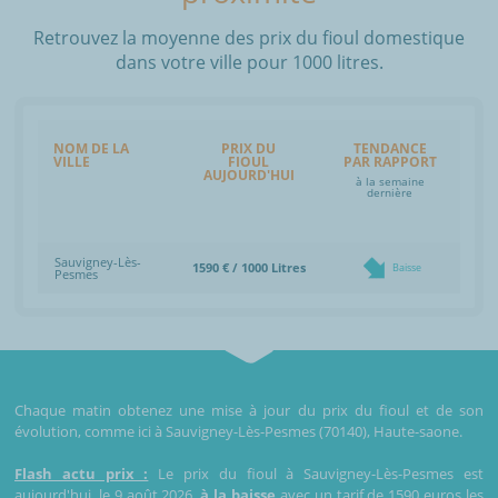
Retrouvez la moyenne des prix du fioul domestique
dans votre ville pour 1000 litres.
NOM DE LA
PRIX DU
TENDANCE
VILLE
FIOUL
PAR RAPPORT
AUJOURD'HUI
à la semaine
dernière
Sauvigney-Lès-
1590 € / 1000 Litres
Baisse
Pesmes
Chaque matin obtenez une mise à jour du prix du fioul et de son
évolution, comme ici à Sauvigney-Lès-Pesmes (70140), Haute-saone.
Flash actu prix :
Le prix du fioul à Sauvigney-Lès-Pesmes est
aujourd'hui, le 9 août 2026,
à la baisse
avec un tarif de 1590 euros les