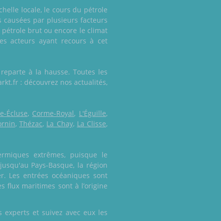
elle locale, le cours du pétrole
s causées par plusieurs facteurs
pétrole brut ou encore le climat
es acteurs ayant recours à cet
 reparte à la hausse. Toutes les
kt.fr : découvrez nos actualités,
e-Écluse
,
Corme-Royal
,
L'Éguille
,
ornin
,
Thézac
,
La Chay
,
La Clisse
,
ermiques extrêmes, puisque le
 jusqu'au Pays-Basque, la région
er. Les entrées océaniques sont
s flux maritimes sont à l’origine
 experts et suivez avec eux les