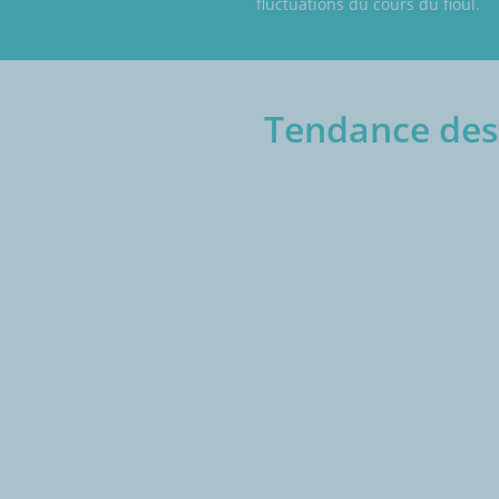
fluctuations du cours du fioul.
Tendance des 
€/1