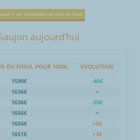
avoir + sur l'évolution du prix du fioul
 Saujon aujourd’hui
N DU FIOUL POUR 1000L
EVOLUTION
1590€
-46€
1636€
=
1636€
-20€
1656€
=
1656€
+5€
1651€
+1€