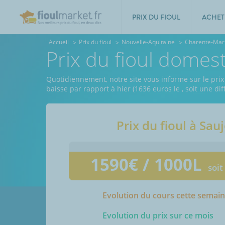
PRIX DU FIOUL
ACHET
Accueil
Prix du fioul
Nouvelle-Aquitaine
Charente-Mar
Prix du fioul domes
Quotidiennement, notre site vous informe sur le prix
baisse par rapport à hier (1636 euros le
, soit une d
Prix du fioul à
Sau
1590
€ / 1000L
soit
Evolution du cours cette semai
Evolution du prix sur ce mois