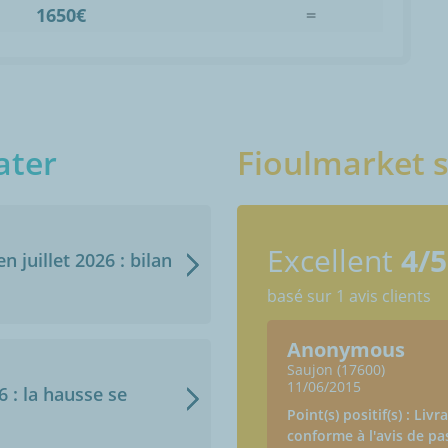
1650€
=
ater
Fioulmarket s
Excellent
4/5
n juillet 2026 : bilan
basé sur 1 avis clients
Anonymous
Saujon (17600)
11/06/2015
6 : la hausse se
Point(s) positif(s) : Liv
conforme à l'avis de pa