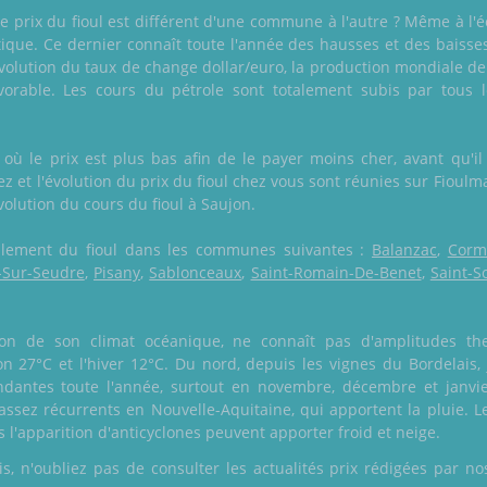
prix du fioul est différent d'une commune à l'autre ? Même à l'éch
ique. Ce dernier connaît toute l'année des hausses et des baisse
lution du taux de change dollar/euro, la production mondiale de 
vorable. Les cours du pétrole sont totalement subis par tous l
ù le prix est plus bas afin de le payer moins cher, avant qu'il
 et l'évolution du prix du fioul chez vous sont réunies sur Fioulmar
évolution du cours du fioul à Saujon.
également du fioul dans les communes suivantes :
Balanzac
,
Corm
-Sur-Seudre
,
Pisany
,
Sablonceaux
,
Saint-Romain-De-Benet
,
Saint-S
ison de son climat océanique, ne connaît pas d'amplitudes th
on 27°C et l'hiver 12°C. Du nord, depuis les vignes du Bordelais,
ndantes toute l'année, surtout en novembre, décembre et janvi
ssez récurrents en Nouvelle-Aquitaine, qui apportent la pluie. Le
s l'apparition d'anticyclones peuvent apporter froid et neige.
 n'oubliez pas de consulter les actualités prix rédigées par nos