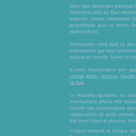
Vous vous demandez pourquoi le 
détermine celui du fioul domest
externes, comme notamment l'évo
géopolitique plus ou moins fa
hydrocarbure.
Commandez votre fioul un jour o
informations que vous recherchez
astuces et conseils. Suivez ici l'
À noter, fioulmarket.fr livre 
Luchat
,
Médis
,
Nancras
,
Nieulle
Le Gua
.
La Nouvelle-Aquitaine, en ra
thermomètre affiche l’été envir
connaît des précipitations abo
responsables de vents violents a
des hivers doux et pluvieux, mai
Chaque semaine et chaque mois,