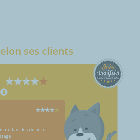
elon ses clients
raison dans les délais et
ssage