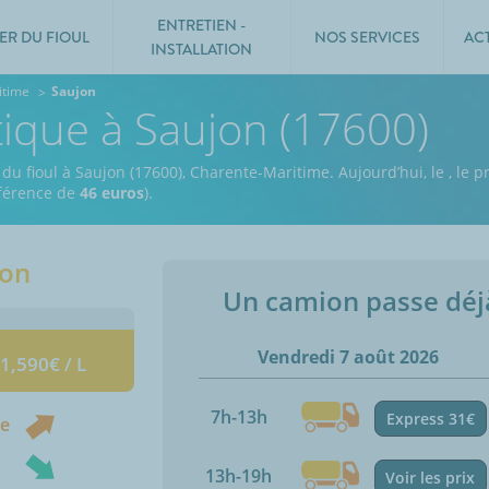
ENTRETIEN -
ER DU FIOUL
NOS SERVICES
AC
INSTALLATION
itime
Saujon
tique à Saujon (17600)
 du fioul à Saujon (17600), Charente-Maritime.
Aujourd’hui, le
,
le pr
ifférence de
46 euros
).
jon
Un camion passe dé
Vendredi 7 août 2026
 1,590€ / L
7h-13h
Express 31€
ne
13h-19h
Voir les prix