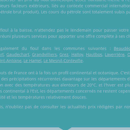
sieurs facteurs extérieurs, liés au contexte commercial internatio
trole brut produit). Les cours du pétrole sont totalement subis p
ioul à la baisse, n'attendez pas le lendemain pour passer votre
a réuni plusieurs services pour apporter une offre complète à ses cl
re également du fioul dans les communes suivantes :
Beaudéd
rt
,
Gaudechart
,
Grandvilliers
,
Grez
,
Halloy
,
Hautbos
,
Laverrière
,
O
int-Antoine
,
Le Hamel
,
Le Mesnil-Conteville
.
auts de France ont à la fois un profil continental et océanique. C'e
 des précipitations récurrentes davantage sur les départements 
ion avec des températures aux alentours de 20°C, et l'hiver est p
us continental à l'Est, les départements concernés ne restent cepe
ité et les températures relativement douces.
 n'oubliez pas de consulter les actualités prix rédigées par nos