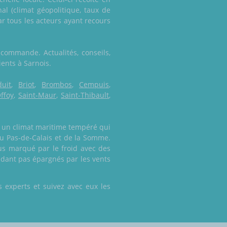
nal (climat géopolitique, taux de
ar tous les acteurs ayant recours
 commande. Actualités, conseils,
ients à Sarnois.
uit
,
Briot
,
Brombos
,
Cempuis
,
ffoy
,
Saint-Maur
,
Saint-Thibault
,
st un climat maritime tempéré qui
du Pas-de-Calais et de la Somme.
lus marqué par le froid avec des
ndant pas épargnés par les vents
 experts et suivez avec eux les