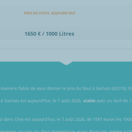
PRIX DU FIOUL AUJOURD'HUI
1650 € / 1000 Litres
manière fiable de vous donner le prix du fioul à Sarnois (60210), O
 à Sarnois est aujourd'hui, le 7 août 2026,
stable
avec un tarif de 1
ul dans Oise est aujourd'hui, le 7 août 2026, de 1587 euros les 1000 
observer un prix du fioul domestique assez fluctuant, même à l'éc