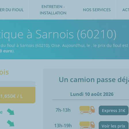
ENTRETIEN -
ER DU FIOUL
NOS SERVICES
AC
INSTALLATION
tique à Sarnois (60210)
du fioul à Sarnois (60210), Oise.
Aujourd’hui, le
,
le prix du fioul es
0 euro
).
ois
Un camion passe dé
Lundi 10 août 2026
 1,650€ / L
7h-13h
Express 31€
ne
13h-19h
Voir les prix