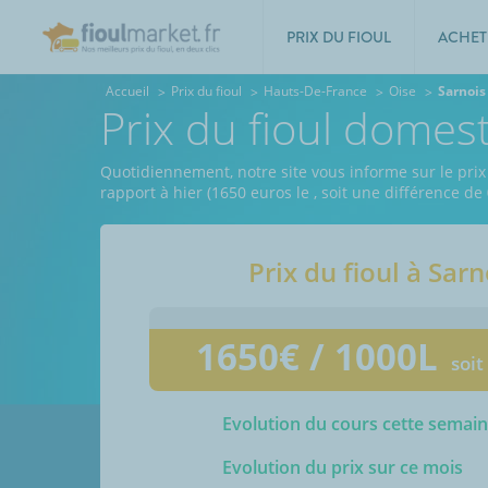
PRIX DU FIOUL
ACHET
Accueil
Prix du fioul
Hauts-De-France
Oise
Sarnois
Prix du fioul domes
Quotidiennement, notre site vous informe sur le prix 
rapport à hier (1650 euros le
, soit une différence de
Prix du fioul à
Sarn
1650
€ / 1000L
soit
Evolution du cours cette semai
Evolution du prix sur ce mois