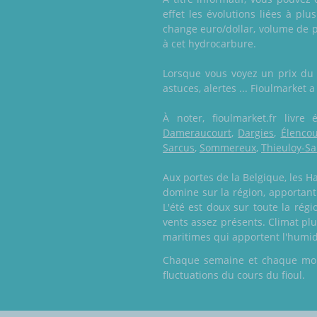
effet les évolutions liées à plu
change euro/dollar, volume de pé
à cet hydrocarbure.
Lorsque vous voyez un prix du f
astuces, alertes ... Fioulmarket 
À noter, fioulmarket.fr liv
Dameraucourt
,
Dargies
,
Élencou
Sarcus
,
Sommereux
,
Thieuloy-Sa
Aux portes de la Belgique, les H
domine sur la région, apportant
L'été est doux sur toute la rég
vents assez présents. Climat pl
maritimes qui apportent l'humid
Chaque semaine et chaque mois,
fluctuations du cours du fioul.