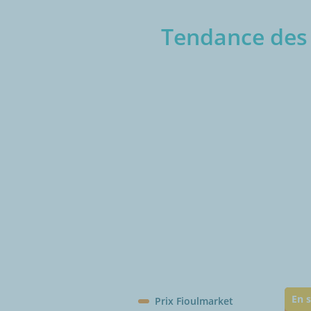
Tendance des 
€/1
En s
Prix Fioulmarket