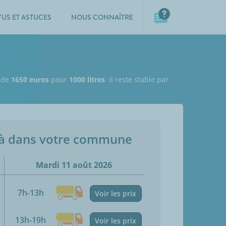
TUS ET ASTUCES
NOUS CONNAÎTRE
t de
1650 euros
pour
1000 litres
. Il reste stable par
jà dans votre commune
Mardi 11 août 2026
7h-13h
Voir les prix
13h-19h
Voir les prix