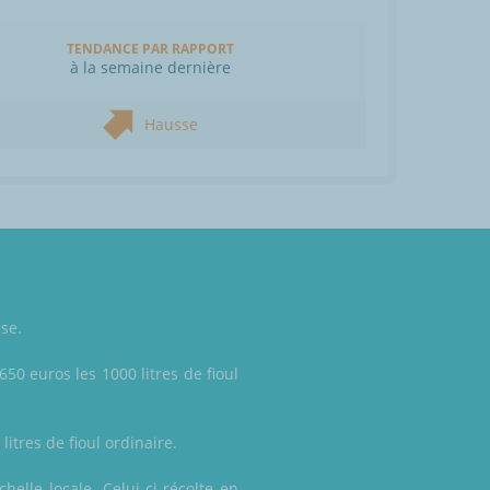
TENDANCE PAR RAPPORT
à la semaine dernière
Hausse
ise.
650 euros les 1000 litres de fioul
litres de fioul ordinaire.
helle locale. Celui-ci récolte en