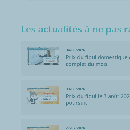
Les actualités à ne pas r
04/08/2026
Prix du fioul domestique e
complet du mois
Anonymo
Sarnois (60210
03/08/2026
19/04/2021
Prix du fioul le 3 août 202
Pratique le SM
poursuit
savoir quand a
faut , surtout 
27/07/2026