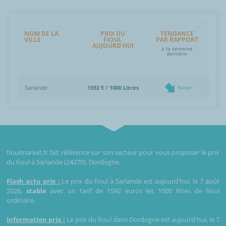
NOM DE LA
PRIX DU
TENDANCE
VILLE
FIOUL
PAR RAPPORT
AUJOURD'HUI
à la semaine
dernière
Sarlande
1592 € / 1000 Litres
Baisse
fioulmarket.fr fait référence sur son secteur pour vous proposer le prix
du fioul à Sarlande (24270), Dordogne.
Flash actu prix :
Le prix du fioul à Sarlande est aujourd'hui, le 7 août
2026,
stable
avec un tarif de 1592 euros les 1000 litres de fioul
ordinaire.
Information prix :
Le prix du fioul dans Dordogne est aujourd'hui, le 7