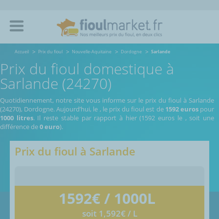
Accueil
Prix du fioul
Nouvelle-Aquitaine
Dordogne
Sarlande
Prix du fioul domestique à
Sarlande (24270)
Quotidiennement, notre site vous informe sur le prix du fioul à Sarlande
(24270), Dordogne.
Aujourd’hui, le
,
le prix du fioul est de
1592 euros
pour
1000 litres
. Il reste stable par rapport à hier (1592 euros le
, soit une
différence de
0 euro
).
Prix du fioul à
Sarlande
1592
€ / 1000L
soit 1,592€ / L