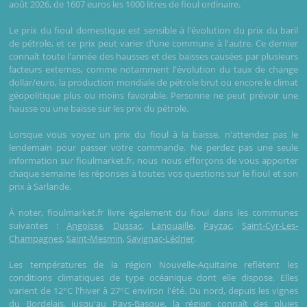
août 2026, de 1607 euros les 1000 litres de fioul ordinaire.
Le prix du fioul domestique est sensible à l'évolution du prix du baril
de pétrole, et ce prix peut varier d'une commune à l'autre. Ce dernier
connaît toute l'année des hausses et des baisses causées par plusieurs
facteurs externes, comme notamment l'évolution du taux de change
dollar/euro, la production mondiale de pétrole brut ou encore le climat
géopolitique plus ou moins favorable. Personne ne peut prévoir une
hausse ou une baisse sur les prix du pétrole.
Lorsque vous voyez un prix du fioul à la baisse, n'attendez pas le
lendemain pour passer votre commande. Ne perdez pas une seule
information sur fioulmarket.fr, nous nous efforçons de vous apporter
chaque semaine les réponses à toutes vos questions sur le fioul et son
prix à Sarlande.
À noter, fioulmarket.fr livre également du fioul dans les communes
suivantes :
Angoisse
,
Dussac
,
Lanouaille
,
Payzac
,
Saint-Cyr-Les-
Champagnes
,
Saint-Mesmin
,
Savignac-Lédrier
.
Les températures de la région Nouvelle-Aquitaine reflètent les
conditions climatiques de type océanique dont elle dispose. Elles
varient de 12°C l'hiver à 27°C environ l'été. Du nord, depuis les vignes
du Bordelais, jusqu'au Pays-Basque, la région connaît des pluies