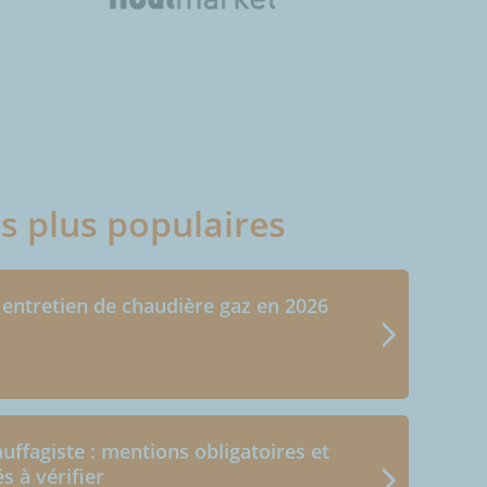
es plus populaires
 entretien de chaudière gaz en 2026
uffagiste : mentions obligatoires et
és à vérifier