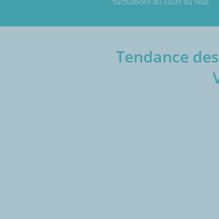
fluctuations du cours du fioul.
Tendance des 
€/1