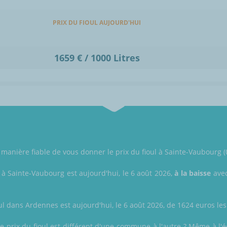
PRIX DU FIOUL AUJOURD'HUI
1659 € / 1000 Litres
manière fiable de vous donner le prix du fioul à Sainte-Vaubourg 
l à Sainte-Vaubourg est aujourd'hui, le 6 août 2026,
à la baisse
avec
ul dans Ardennes est aujourd'hui, le 6 août 2026, de 1624 euros les 
prix du fioul est différent d'une commune à l'autre ? Même à l'éch