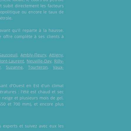
t subit directement les facteurs
politique ou encore le taux de
étrole.
vant qu'il reparte à la hausse.
ne offre complète à ses clients à
Sausseuil
,
Ambly-Fleury
,
Attigny
,
ont-Laurent
,
Neuville-Day
,
Rilly-
y
,
Suzanne
,
Tourteron
,
Vaux-
sant d'Ouest en Est d'un climat
ratures : l'été est chaud et sec
 neige et plusieurs mois de gel.
550 et 700 mm), et encore plus
 experts et suivez avec eux les