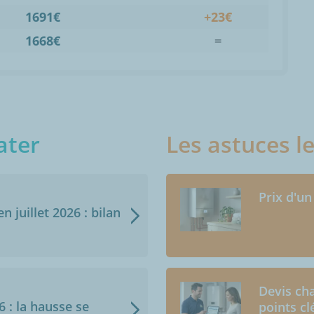
1691€
+23€
1668€
=
ater
Les astuces l
Prix d'un
n juillet 2026 : bilan
Devis cha
6 : la hausse se
points cl