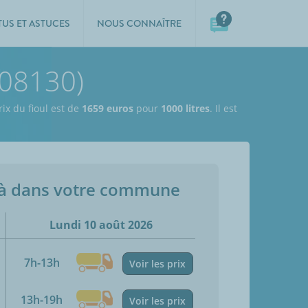
TUS ET ASTUCES
NOUS CONNAÎTRE
(08130)
rix du fioul est de
1659 euros
pour
1000 litres
. Il est
jà dans votre commune
Lundi 10 août 2026
7h-13h
Voir les prix
13h-19h
Voir les prix