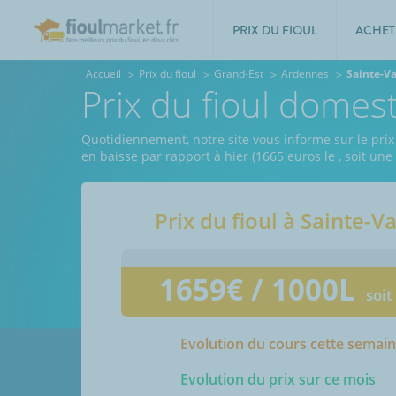
PRIX DU FIOUL
ACHET
Accueil
Prix du fioul
Grand-Est
Ardennes
Sainte-V
Prix du fioul domes
Quotidiennement, notre site vous informe sur le prix
en baisse par rapport à hier (1665 euros le
, soit un
Prix du fioul à
Sainte-V
1659
€ / 1000L
soit
Evolution du cours cette semai
Evolution du prix sur ce mois