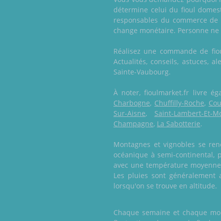
détermine celui du fioul domest
responsables du commerce de c
change monétaire. Personne ne p
Réalisez une commande de fioul
Actualités, conseils, astuces, a
Sainte-Vaubourg.
À noter, fioulmarket.fr livre 
Charbogne
,
Chuffilly-Roche
,
Cou
Sur-Aisne
,
Saint-Lambert-Et-M
Champagne
,
La Sabotterie
.
Montagnes et vignobles se renc
océanique à semi-continental, p
avec une température moyenne de
Les pluies sont généralement 
lorsqu'on se trouve en altitude.
Chaque semaine et chaque mois,