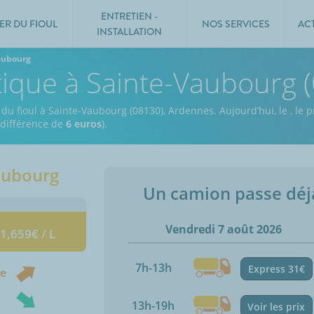
ENTRETIEN -
ER DU FIOUL
NOS SERVICES
AC
INSTALLATION
aubourg
tique à Sainte-Vaubourg 
 du fioul à Sainte-Vaubourg (08130), Ardennes.
Aujourd’hui, le
,
le p
e différence de
6 euros
).
aubourg
Un camion passe dé
Vendredi 7 août 2026
 1,659€ / L
7h-13h
Express 31€
ne
13h-19h
Voir les prix