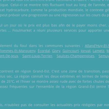
ique. Celui-ci se montre très fluctuant tout au long de l'année, e
et hydrocarbure, comme la production mondiale, le contexte géo
eut prévoir une progression ou une régression sur les cours du p
 un jour où le prix est plus bas afin de le payer moins cher, a
lertes ... Fioulmarket a réuni plusieurs services pour apporter u
également du fioul dans les communes suivantes :
Alland'Huy-Et-
lommes-Et-Marqueny
,
Écordal
,
Givry
,
Guincourt
,
Jonval
,
Lametz
,
M
ont-De-Jeux
,
Saint-Loup-Terrier
,
Saulces-Champenoises
,
Semu
ontrent en région Grand-Est. C'est une zone de transition, pas
lus sec. La région connaît les deux extrêmes en termes de tempé
 25°C, et l'hiver se montre assez rude avec de fortes chutes de
assez fréquentes sur l'ensemble de la région Grand-Est (entre 
 n'oubliez pas de consulter les actualités prix rédigées par nos