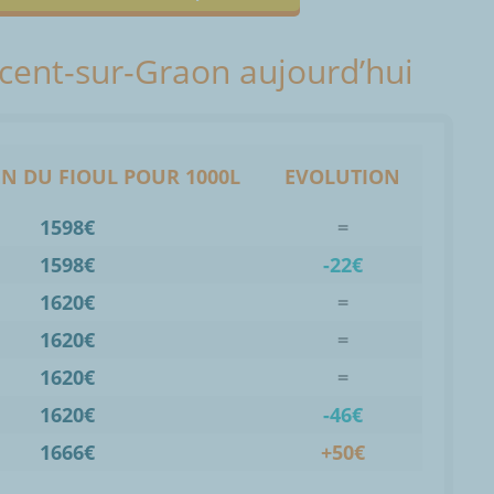
incent-sur-Graon aujourd’hui
N DU FIOUL POUR 1000L
EVOLUTION
1598€
=
1598€
-22€
1620€
=
1620€
=
1620€
=
1620€
-46€
1666€
+50€