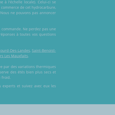
 à l'échelle locale). Celui-ci se
 du commerce de cet hydrocarbure,
e. Nous ne pouvons pas annoncer
otre commande. Ne perdez pas une
réponses à toutes vos questions
gourd-Des-Landes
,
Saint-Benoist-
rs Les Mauxfaits
.
tée par des variations thermiques
serve des étés bien plus secs et
 froid.
 experts et suivez avec eux les