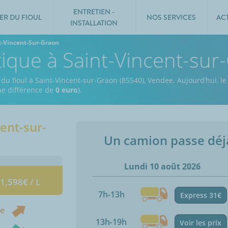
ENTRETIEN -
ER DU FIOUL
NOS SERVICES
AC
INSTALLATION
t-Vincent-Sur-Graon
tique à Saint-Vincent-su
 du fioul à Saint-Vincent-sur-Graon (85540), Vendee.
Aujourd’hui, l
une différence de
0 euro
).
ent-sur-
Un camion passe dé
Lundi 10 août 2026
 1,598€ / L
7h-13h
Express 31€
ne
13h-19h
Voir les prix