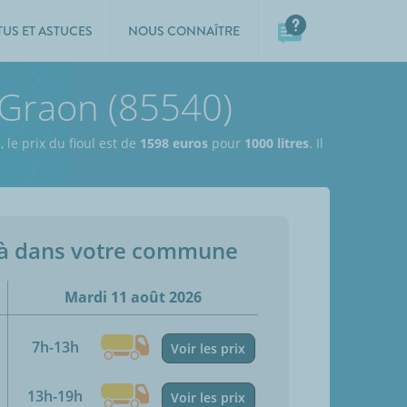
TUS ET ASTUCES
NOUS CONNAÎTRE
r-Graon (85540)
e
,
le prix du fioul est de
1598 euros
pour
1000 litres
. Il
jà dans votre commune
Mardi 11 août 2026
7h-13h
Voir les prix
13h-19h
Voir les prix