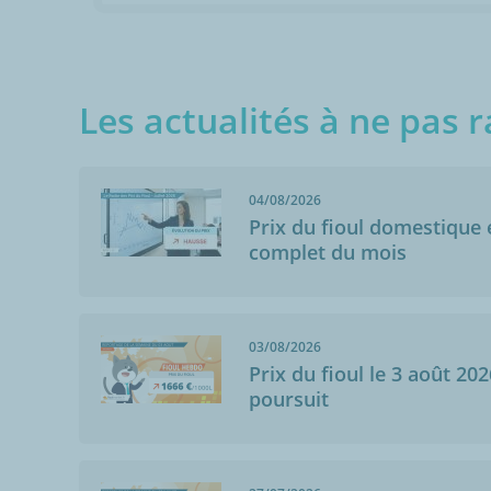
Les actualités à ne pas r
04/08/2026
Prix du fioul domestique e
complet du mois
Anonymo
Saint-Vincent-
03/08/2026
01/03/2019
Prix du fioul le 3 août 202
Pratique
poursuit