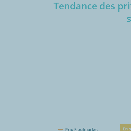
Tendance des prix
€/1
En s
Prix Fioulmarket