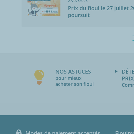
27/07/2026
Prix du fioul le 27 juillet 
poursuit
NOS ASTUCES
DÉT
pour mieux
PRIX
acheter son fioul
Comm
Modes de paiement acceptés
Fioulm