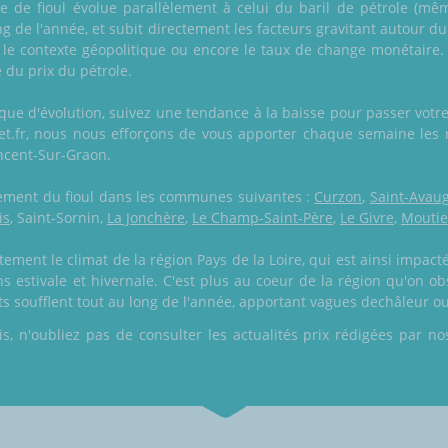
tre de fioul évolue parallèlement à celui du baril de pétrole (même
ng de l'année, et subit directement les facteurs gravitant autour
le contexte géopolitique ou encore le taux de change monétair
 du prix du pétrole.
hique d'évolution, suivez une tendance à la baisse pour passer v
ket.fr, nous nous efforçons de vous apporter chaque semaine les 
Vincent-Sur-Graon.
galement du fioul dans les communes suivantes :
Curzon
,
Saint-Avau
is
, Saint-Sornin,
La Jonchère
,
Le Champ-Saint-Père
,
Le Givre
,
Moutie
tement le climat de la région Pays de la Loire, qui est ainsi impac
s estivale et hivernale. C'est plus au coeur de la région qu'on ob
nts soufflent tout au long de l'année, apportant vagues dechâleur ou
 n'oubliez pas de consulter les actualités prix rédigées par nos