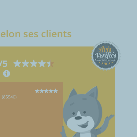
elon ses clients
/5
Anonymous
 (85540)
Saint-Vincent-Sur-Graon (85540)
04/03/2024
A+++