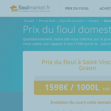
PRIX DU FIOUL
ACHET
Accueil
Prix du fioul
Pays-De-La-Loire
Vendee
Sain
Prix du fioul domes
Quotidiennement, notre site vous informe sur le prix
reste stable par rapport à hier (1598 euros le
, soit 
Prix du fioul à
Saint-Vinc
Graon
1598
€ / 1000L
soit
Evolution du cours cette semai